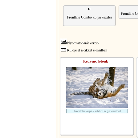
Frontline 
Frontline Combo kutya kezelés
Nyomtatóbarát verzió
Küldje el a cikket e-mailben
Kedvenc fotónk
További képek ebből a galériából