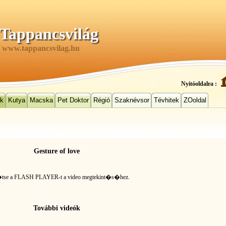
Tappancsvilág
www.tappancsvilag.hu
Nyitóoldalra :
ek
Kutya
Macska
Pet Doktor
Régió
Szaknévsor
Tévhitek
ZOoldal
Gesture of love
�tse a FLASH PLAYER-t
a video megtekint�s�hez.
További videók