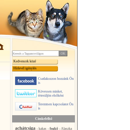
Kedvencek közé
Hírlevél igénylés
Csatlakozzon hozzánk Ön
is
Kövessen minket,
értesüljön elsőként
Teremtsen kapcsolatot Ön
is
Címkefelhő
achátcsiga
-
kakas
-
fogkő
-
Alaszka