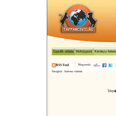
Gazdik oldala
Hírközpont
Kérdezz-felel
Megosztás:
RSS Feed
Navigáció :
Kedvenc videónk
Telep