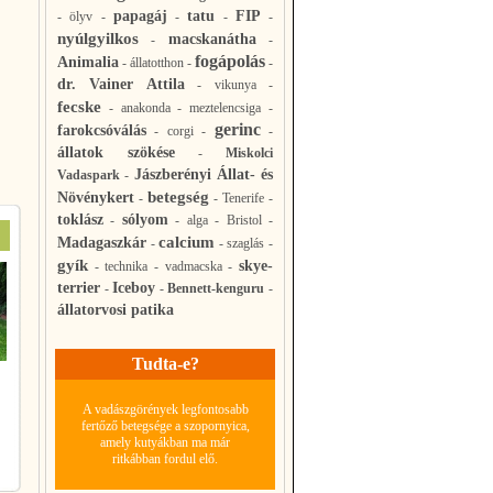
papagáj
tatu
FIP
-
ölyv
-
-
-
-
nyúlgyilkos
macskanátha
-
-
fogápolás
Animalia
-
állatotthon
-
-
dr. Vainer Attila
-
vikunya
-
fecske
-
anakonda
-
meztelencsiga
-
gerinc
farokcsóválás
-
corgi
-
-
állatok szökése
-
Miskolci
Jászberényi Állat- és
Vadaspark
-
betegség
Növénykert
-
-
Tenerife
-
toklász
sólyom
-
-
alga
-
Bristol
-
calcium
Madagaszkár
-
-
szaglás
-
gyík
skye-
-
technika
-
vadmacska
-
terrier
Iceboy
-
-
Bennett-kenguru
-
állatorvosi patika
Tudta-e?
A vadászgörények legfontosabb
fertőző betegsége a szopornyica,
amely kutyákban ma már
ritkábban fordul elő.