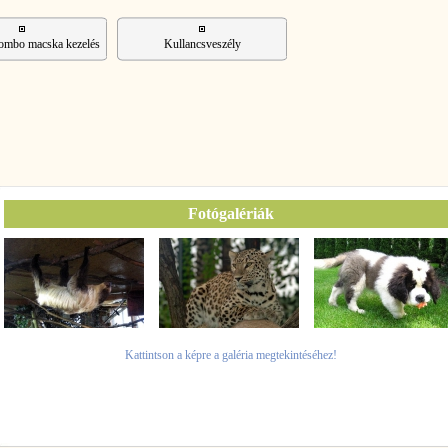
Combo macska kezelés
Kullancsveszély
Fotógalériák
Kattintson a képre a galéria megtekintéséhez!