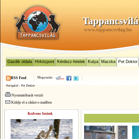
Tappancsvilá
www.tappancsvilag.hu
Gazdik oldala
Hírközpont
Kérdezz-felelek
Kutya
Macska
Pet Doktor
Megosztás:
RSS Feed
Navigáció :
Pet Doktor
Nyomtatóbarát verzió
Küldje el a cikket e-mailben
Kedvenc fotónk