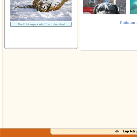
Kattintson 
További képek ebből a galériából
Lap tetej