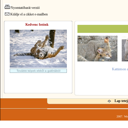
Nyomtatóbarát verzió
Küldje el a cikket e-mailben
Kedvenc fotónk
Kattintson 
További képek ebből a galériából
Lap tetej
2007. Wor