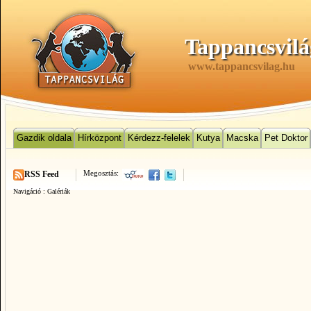
Tappancsvilá
www.tappancsvilag.hu
Gazdik oldala
Hírközpont
Kérdezz-felelek
Kutya
Macska
Pet Doktor
Megosztás:
RSS Feed
Navigáció :
Galériák