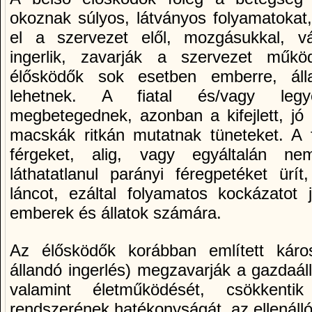
okoznak súlyos, látványos folyamatokat
el a szervezet elől, mozgásukkal, vá
ingerlik, zavarják a szervezet műk
élősködők sok esetben emberre, álla
lehetnek. A fiatal és/vagy legye
megbetegednek, azonban a kifejlett, jó 
macskák ritkán mutatnak tüneteket. A f
férgeket, alig, vagy egyáltalán nem
láthatatlanul parányi féregpetéket ürí­t
láncot, ezáltal folyamatos kockázatot 
emberek és állatok számára.
Az élősködők korábban emlí­tett káros
állandó ingerlés) megzavarják a gazdaáll
valamint életműködését, csökkent
rendszerének hatékonyságát, az ellenáll