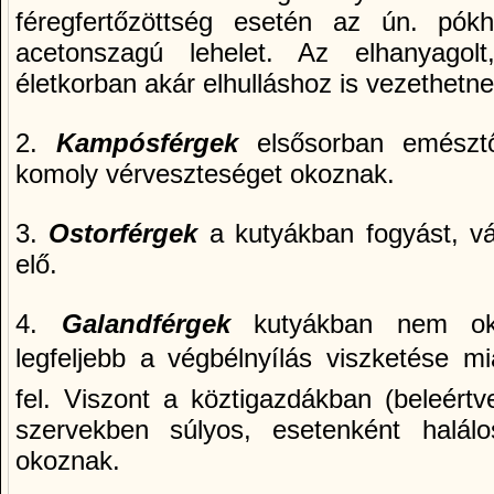
féregfertőzöttség esetén az ún. pókh
acetonszagú lehelet. Az elhanyagolt
életkorban akár elhulláshoz is vezethetne
2.
Kampósférgek
elsősorban emésztős
komoly vérveszteséget okoznak.
3.
Ostorférgek
a kutyákban fogyást, v
elő.
4.
Galandférgek
kutyákban nem okoz
legfeljebb a végbélnyí­lás viszketése m
fel. Viszont a köztigazdákban (beleért
szervekben súlyos, esetenként halálo
okoznak.