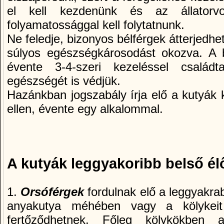
el kell kezdenünk és az állatorvo
folyamatossággal kell folytatnunk.
Ne feledje, bizonyos bélférgek átterjedhe
súlyos egészségkárosodást okozva. A bé
évente 3-4-szeri kezeléssel család
egészségét is védjük.
Hazánkban jogszabály í­rja elő a kutyák 
ellen, évente egy alkalommal.
A kutyák leggyakoribb belső él
1.
Orsóférgek
fordulnak elő a leggyakra
anyakutya méhében vagy a kölykeit 
fertőződhetnek. Főleg kölykökben 