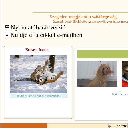
Szegeden megjelent a szívférgesség
.
Szeged
, belső élősködők
, kutya
, szívférgesség
, szúnyo
Nyomtatóbarát verzió
Küldje el a cikket e-mailben
Kedvenc fotónk
Kattintson 
További képek ebből a galériából
Lap tetej