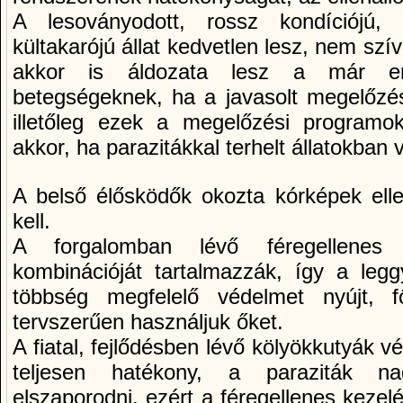
A lesoványodott, rossz kondí­ciójú,
kültakarójú állat kedvetlen lesz, nem sz
akkor is áldozata lesz a már emlí
betegségeknek, ha a javasolt megelőzés
illetőleg ezek a megelőzési program
akkor, ha parazitákkal terhelt állatokban
A belső élősködők okozta kórképek el
kell.
A forgalomban lévő féregellenes
kombinációját tartalmazzák, í­gy a leg
többség megfelelő védelmet nyújt, 
tervszerűen használjuk őket.
A fiatal, fejlődésben lévő kölyökkutyák
teljesen hatékony, a paraziták n
elszaporodni, ezért a féregellenes kezel