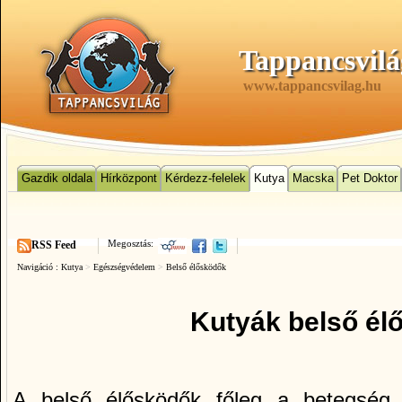
Tappancsvilá
www.tappancsvilag.hu
Gazdik oldala
Hírközpont
Kérdezz-felelek
Kutya
Macska
Pet Doktor
Megosztás:
RSS Feed
Navigáció :
Kutya
>
Egészségvédelem
>
Belső élősködők
Kutyák belső él
A belső élősködők főleg a betegség