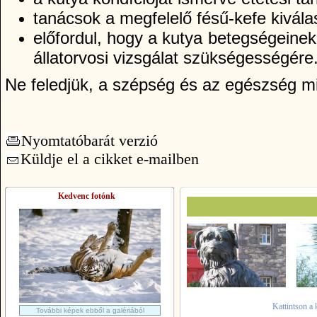
tanácsok a megfelelő fésű-kefe kivál
előfordul, hogy a kutya betegségeinek 
állatorvosi vizsgálat szükségességére
Ne feledjük, a szépség és az egészség min
Nyomtatóbarát verzió
Küldje el a cikket e-mailben
Kedvenc fotónk
Kattintson a 
További képek ebből a galériából