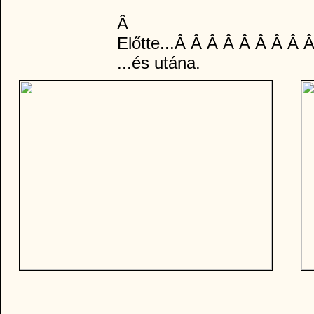
Â
Előtte...Â Â Â Â Â Â Â Â
...és utána.