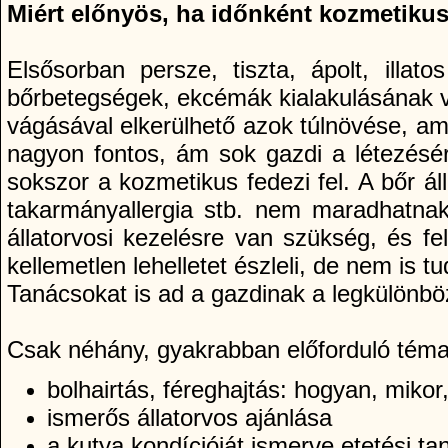
Miért előnyös, ha időnként kozmetikus 
Elsősorban persze, tiszta, ápolt, illa
bőrbetegségek, ekcémák kialakulásának v
vágásával elkerülhető azok túlnövése, ami
nagyon fontos, ám sok gazdi a létezésérő
sokszor a kozmetikus fedezi fel. A bőr ál
takarmányallergia stb. nem maradhatnak é
állatorvosi kezelésre van szükség, és fe
kellemetlen lehelletet észleli, de nem is t
Tanácsokat is ad a gazdinak a legkülönb
Csak néhány, gyakrabban előforduló téma
bolhairtás, féreghajtás: hogyan, mikor
ismerős állatorvos ajánlása
a kutya kondí­cióját ismerve etetési t