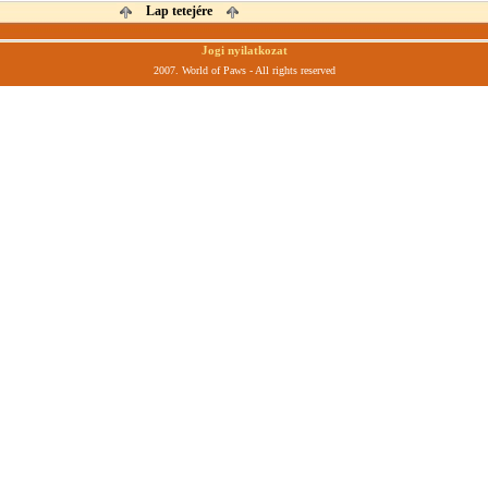
Lap tetejére
Jogi nyilatkozat
2007. World of Paws - All rights reserved