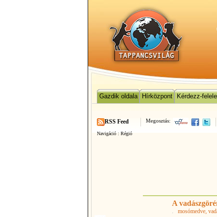
Gazdik oldala
Hírközpont
Kérdezz-felel
Megosztás:
RSS Feed
Navigáció :
Régió
A vadászgöré
.
mosómedve
, va