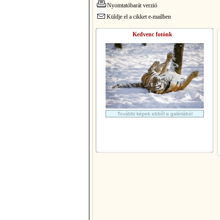
Nyomtatóbarát verzió
Küldje el a cikket e-mailben
Kedvenc fotónk
További képek ebből a galériából