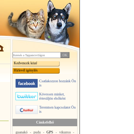
Kedvencek közé
Hírlevél igénylés
Csatlakozzon hozzánk Ön
is
Kövessen minket,
értesüljön elsőként
Teremtsen kapcsolatot Ön
is
Címkefelhő
guanakó
-
pudu
-
GPS
-
vikunya
-