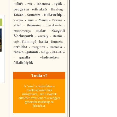
tyúk
műtét
-
rák
-
Indonézia
-
-
program
-
óriásteknős
-
Hamburg
-
mikrochip
Taiwan
-
Szumátra
-
-
tevepók
-
emu
-
Mancs
-
Panama
-
albínó
-
életmentés
-
macskaevés
-
Szegedi
malac
meztelencsiga
-
-
Vadaspark
delfin
veszély
-
-
-
katta
flamingó
tojás
-
-
-
űrutazás
-
orchidea
-
manguszta
-
Románia
-
tacskó
galamb
-
-
beluga
-
állatotthon
gazella
-
-
vándorsólyom
-
állatkölyök
Tudta-e?
A "zúza" a házityúkban a
rendkívül izmos falú
zúzógyomor, ami a magvak
őrlésében vesz részt és a mirigyes
gyomorba továbbítja az
őrleményt.