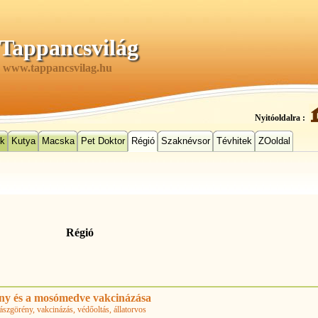
Tappancsvilág
www.tappancsvilag.hu
Nyitóoldalra :
ek
Kutya
Macska
Pet Doktor
Régió
Szaknévsor
Tévhitek
ZOoldal
Régió
ny és a mosómedve vakcinázása
dászgörény
, vakcinázás
, védőoltás
, állatorvos