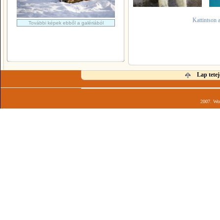
Kattintson 
További képek ebből a galériából
Lap tetej
2007. Wor