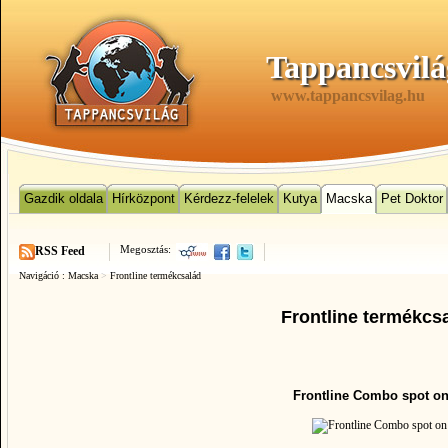
Tappancsvilá
www.tappancsvilag.hu
Gazdik oldala
Hírközpont
Kérdezz-felelek
Kutya
Macska
Pet Doktor
Megosztás:
RSS Feed
Navigáció :
Macska
>
Frontline termékcsalád
Frontline termékcs
Frontline Combo spot o