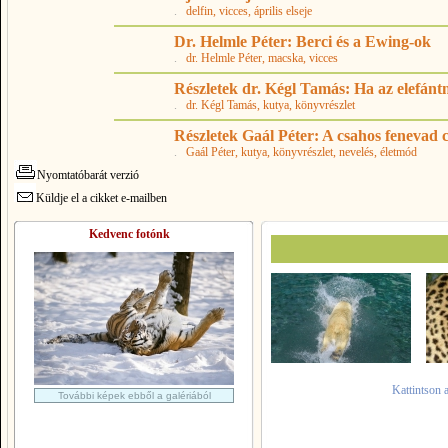
.
delfin
, vicces
, április elseje
Dr. Helmle Péter: Berci és a Ewing-ok
.
dr. Helmle Péter
, macska
, vicces
Részletek dr. Kégl Tamás: Ha az elefán
.
dr. Kégl Tamás
, kutya
, könyvrészlet
Részletek Gaál Péter: A csahos fenevad
.
Gaál Péter
, kutya
, könyvrészlet
, nevelés
, életmód
Nyomtatóbarát verzió
Küldje el a cikket e-mailben
Kedvenc fotónk
Kattintson 
További képek ebből a galériából