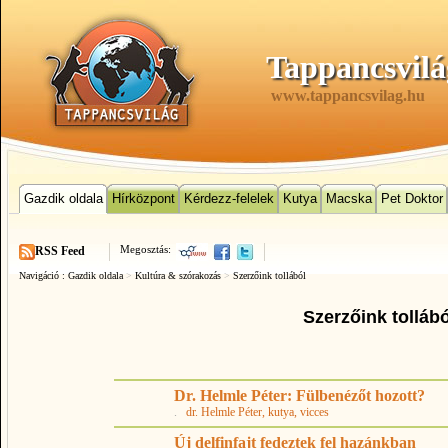
Tappancsvilá
www.tappancsvilag.hu
Gazdik oldala
Hírközpont
Kérdezz-felelek
Kutya
Macska
Pet Doktor
Megosztás:
RSS Feed
Navigáció :
Gazdik oldala
>
Kultúra & szórakozás
>
Szerzőink tollából
Szerzőink tollábó
Dr. Helmle Péter: Fülbenézőt hozott?
.
dr. Helmle Péter
, kutya
, vicces
Új delfinfajt fedeztek fel hazánkban