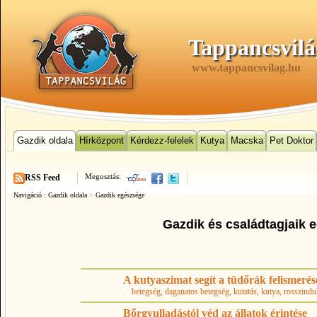
Tappancsvilá
www.tappancsvilag.hu
Gazdik oldala
Hírközpont
Kérdezz-felelek
Kutya
Macska
Pet Doktor
Megosztás:
RSS Feed
Navigáció :
Gazdik oldala
>
Gazdik egészsége
Gazdik és családtagjaik 
A kutyaszimat segít a tüdőrák felismeré
.
betegség
, daganatos betegség
, kutatás
, kutya
, rosszindu
Bőrgyulladástól véd az állatok érintése