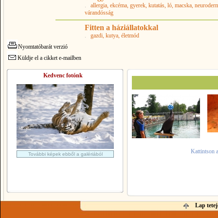
.
allergia
, ekcéma
, gyerek
, kutatás
, ló
, macska
, neuroderm
várandósság
Fitten a háziállatokkal
.
gazdi
, kutya
, életmód
Nyomtatóbarát verzió
Küldje el a cikket e-mailben
Kedvenc fotónk
Kattintson 
További képek ebből a galériából
Lap tetej