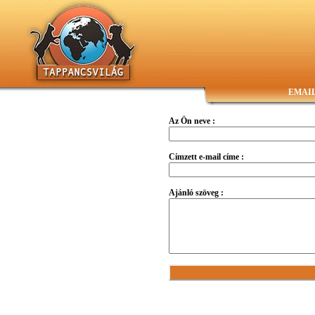
EMAIL 
Az Ön neve :
Címzett e-mail címe :
Ajánló szöveg :