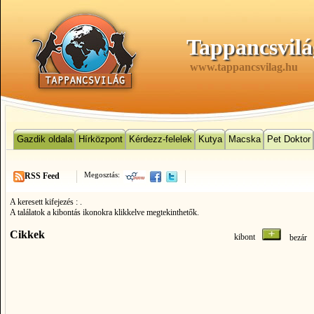
Tappancsvilá
www.tappancsvilag.hu
Gazdik oldala
Hírközpont
Kérdezz-felelek
Kutya
Macska
Pet Doktor
Megosztás:
RSS Feed
A keresett kifejezés :
.
A találatok a kibontás ikonokra klikkelve megtekinthetők.
Cikkek
kibont
bezá