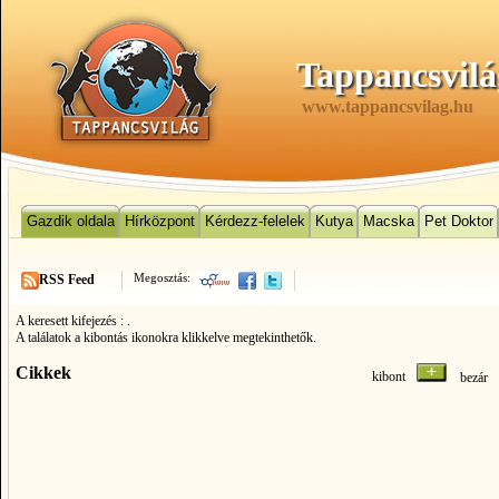
Tappancsvilá
www.tappancsvilag.hu
Gazdik oldala
Hírközpont
Kérdezz-felelek
Kutya
Macska
Pet Doktor
Megosztás:
RSS Feed
A keresett kifejezés :
.
A találatok a kibontás ikonokra klikkelve megtekinthetők.
Cikkek
kibont
bezá