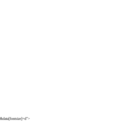
&data[fontsize]=d">