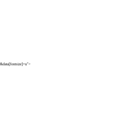
&data[fontsize]=u">