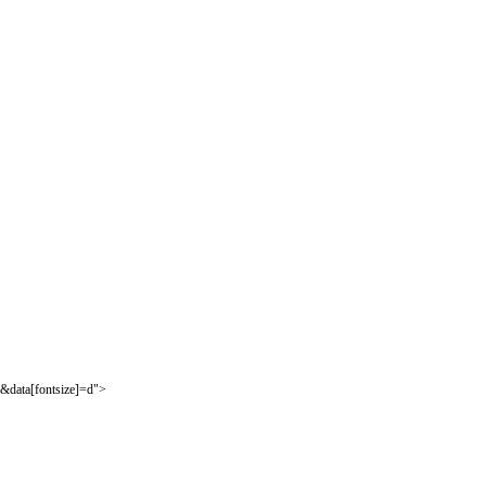
&data[fontsize]=d">