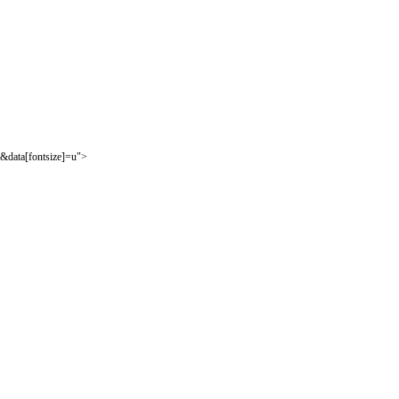
&data[fontsize]=u">