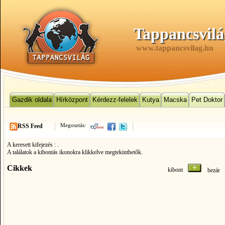
Tappancsvilá
www.tappancsvilag.hu
Gazdik oldala
Hírközpont
Kérdezz-felelek
Kutya
Macska
Pet Doktor
Megosztás:
RSS Feed
A keresett kifejezés :
.
A találatok a kibontás ikonokra klikkelve megtekinthetők.
Cikkek
kibont
bezá