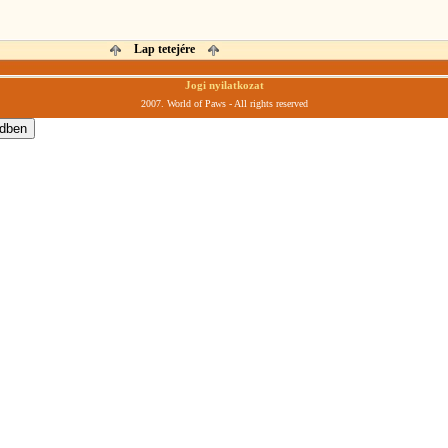
Lap tetejére
Jogi nyilatkozat
2007. World of Paws - All rights reserved