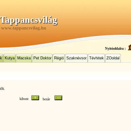
Tappancsvilág
www.tappancsvilag.hu
Nyitóoldalra :
ek
Kutya
Macska
Pet Doktor
Régió
Szaknévsor
Tévhitek
ZOoldal
tők.
kibont
bezár