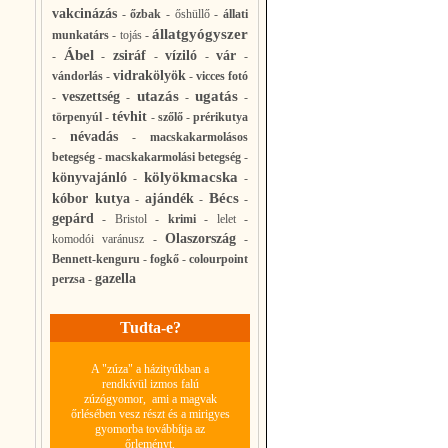
vakcinázás
-
őzbak
-
őshüllő
-
állati
állatgyógyszer
munkatárs
-
tojás
-
Ábel
zsiráf
víziló
vár
-
-
-
-
-
vidrakölyök
vándorlás
-
-
vicces fotó
utazás
ugatás
veszettség
-
-
-
-
tévhit
törpenyúl
-
-
szőlő
-
prérikutya
névadás
-
-
macskakarmolásos
betegség
-
macskakarmolási betegség
-
kölyökmacska
könyvajánló
-
-
Bécs
kóbor kutya
ajándék
-
-
-
gepárd
-
Bristol
-
krimi
-
lelet
-
Olaszország
komodói varánusz
-
-
Bennett-kenguru
-
fogkő
-
colourpoint
gazella
perzsa
-
Tudta-e?
A "zúza" a házityúkban a
rendkívül izmos falú
zúzógyomor, ami a magvak
őrlésében vesz részt és a mirigyes
gyomorba továbbítja az
őrleményt.