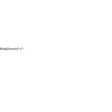
&data[fontsize]=u">