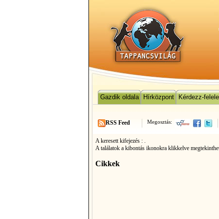
Gazdik oldala
Hírközpont
Kérdezz-felel
Megosztás:
RSS Feed
A keresett kifejezés :
.
A találatok a kibontás ikonokra klikkelve megtekinthe
Cikkek