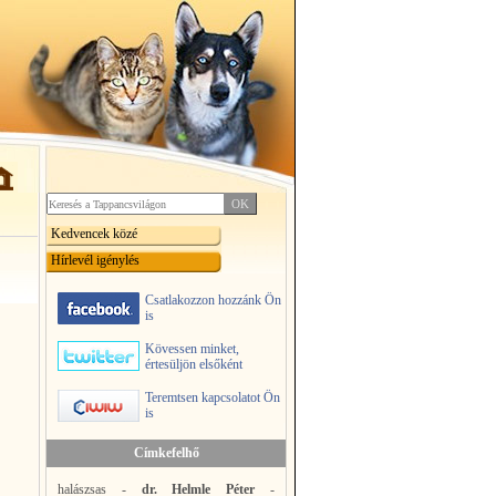
Kedvencek közé
Hírlevél igénylés
Csatlakozzon hozzánk Ön
is
Kövessen minket,
értesüljön elsőként
Teremtsen kapcsolatot Ön
is
Címkefelhő
halászsas
-
dr. Helmle Péter
-