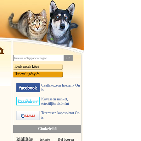
Kedvencek közé
Hírlevél igénylés
Csatlakozzon hozzánk Ön
is
Kövessen minket,
értesüljön elsőként
Teremtsen kapcsolatot Ön
is
Címkefelhő
kiállítás
-
teknős
-
Dél-Korea
-