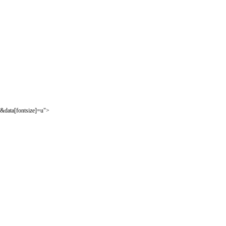
&data[fontsize]=u">