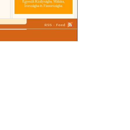
Egyesült Királyságba, Máltára,
Írországba és Finnországba.