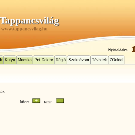
Tappancsvilág
www.tappancsvilag.hu
Nyitóoldalra :
ek
Kutya
Macska
Pet Doktor
Régió
Szaknévsor
Tévhitek
ZOoldal
tők.
kibont
bezár