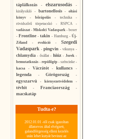
elszarusodás
táplálkozás
-
-
bartonellosis
királysikló
-
-
oltási
könyv
-
bőrápolás
-
technika
-
rövidszőrű törpetacskó
-
RSPCA
-
vadászat
-
Miskolci Vadaspark
-
boxer
Frontline
takin
-
-
-
Hamburg
-
Új-
Szegedi
Zéland
-
evolúció
-
Vadaspark
pingvin
-
-
vikunya
-
hiúz
chlamydia
-
ősállat
-
-
Jorek
-
bemutatkozás
-
repülőgép
-
széncinke
-
kullancs
Vácrátót
kacsa
-
-
-
legenda
Görögország
-
-
egyszarvú
-
környezetvédelem
-
Franciaország
tévhit
-
-
macskatáp
Tudta-e?
2012.01.01 -től csak igazoltan
állatorvos által elvégzett,
galandférgesség elleni kezelés
után lehet kutyát bevinni az