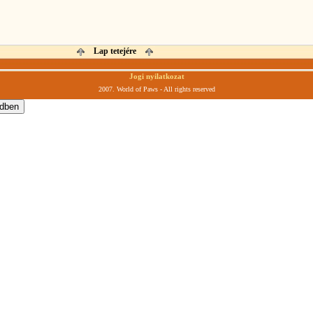
Lap tetejére
Jogi nyilatkozat
2007. World of Paws - All rights reserved