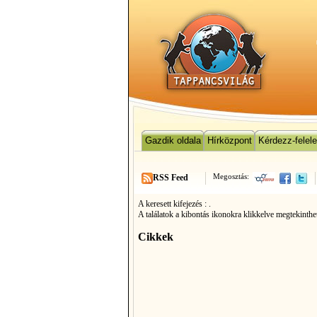
Gazdik oldala
Hírközpont
Kérdezz-felel
Megosztás:
RSS Feed
A keresett kifejezés :
.
A találatok a kibontás ikonokra klikkelve megtekinthe
Cikkek