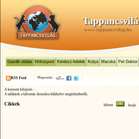
Tappancsvilá
www.tappancsvilag.hu
Gazdik oldala
Hírközpont
Kérdezz-felelek
Kutya
Macska
Pet Doktor
Megosztás:
RSS Feed
A keresett kifejezés :
.
A találatok a kibontás ikonokra klikkelve megtekinthetők.
Cikkek
kibont
bezá