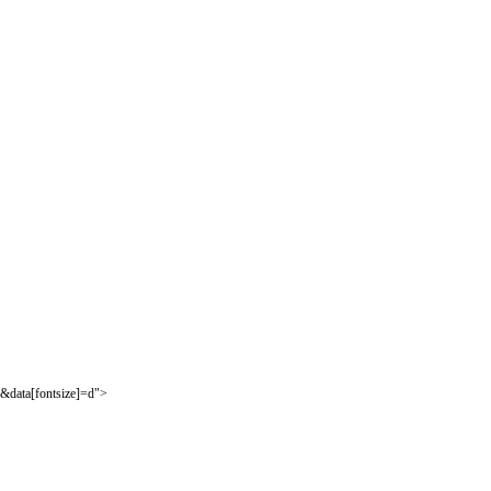
&data[fontsize]=d">