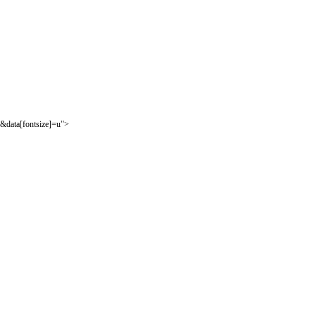
&data[fontsize]=u">