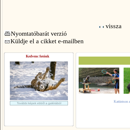
vissza
Nyomtatóbarát verzió
Küldje el a cikket e-mailben
Kedvenc fotónk
Kattintson 
További képek ebből a galériából