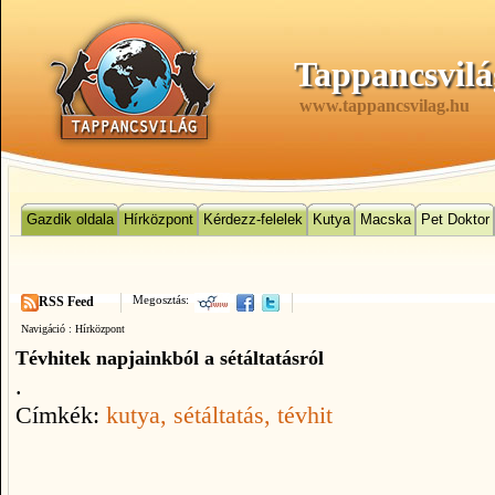
Tappancsvilá
www.tappancsvilag.hu
Gazdik oldala
Hírközpont
Kérdezz-felelek
Kutya
Macska
Pet Doktor
Megosztás:
RSS Feed
Navigáció :
Hírközpont
Tévhitek napjainkból a sétáltatásról
.
Címkék:
kutya
, sétáltatás
, tévhit