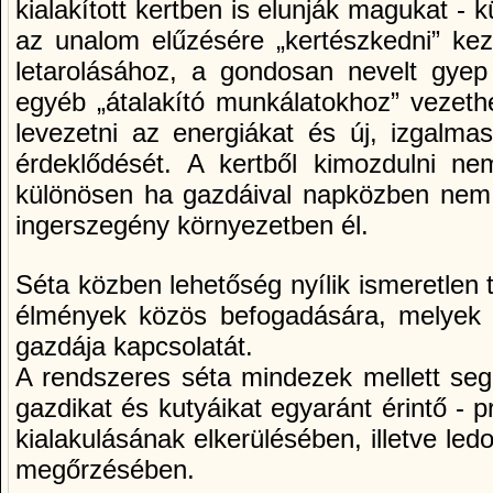
kialakított kertben is elunják magukat - 
az unalom elűzésére „kertészkedni” ke
letarolásához, a gondosan nevelt gye
egyéb „átalakító munkálatokhoz” vezethe
levezetni az energiákat és új, izgalmas
érdeklődését. A kertből kimozdulni nem
különösen ha gazdáival napközben nem i
ingerszegény környezetben él.
Séta közben lehetőség nyílik ismeretlen t
élmények közös befogadására, melyek 
gazdája kapcsolatát.
A rendszeres séta mindezek mellett segí
gazdikat és kutyáikat egyaránt érintő - p
kialakulásának elkerülésében, illetve l
megőrzésében.