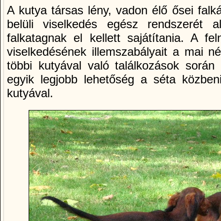
A kutya társas lény, vadon élő ősei falk
belüli viselkedés egész rendszerét a
falkatagnak el kellett sajátítania. A f
viselkedésének illemszabályait a mai n
többi kutyával való találkozások során
egyik legjobb lehetőség a séta közbeni
kutyával.