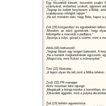
Egy fészekből kiesett, összetört szajkó f
szárnyával, emberhez szokott, ügyesen utá
„Tegnap be kellett fenyítenem a Bélát, am
szabályosan röhögött rajtam.”
„Ha azt mondom neki, hogy Béla, kapsz a p
Zoli (29) közgazdász és egyebekben lelkes 
„Mondom az edző gyereknek, hogy olyan 
felkergette a macskát a padlásra.”
„Nyomja a súlyt, gúvad a szeme, mint a m
Attila (44) boltvezető:
„Tegnap láttam egy tengeri balesetet. A ten
„Ha a kanárik megtanulnának egyszerre, egy
„Megszívta, mint Kukori a műmenyétet.”
Timi (22) főiskolás:
„A fejem olyan lila lett,mint a Milka tehéné,
Zsolt (32) PR manager:
Aktív mountain bike rajongó:
„Megakadt a bringa kereke a homokban, én me
„Elkezdett aggódni, mint a pulyka december
Zoli (23) bohém egyetemista: