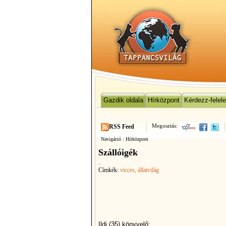
Gazdik oldala
Hírközpont
Kérdezz-felel
Megosztás:
RSS Feed
Navigáció :
Hírközpont
Szállóigék
.
Címkék:
vicces
, állatvilág
Ildi (35) könyvelő: