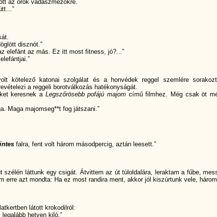
zött az örök vadászmezőkre.
ütt…”
át.
öglött disznót.”
 elefánt az más. Ez itt most fitness, jó?...”
lefántjai.”
lt kötelező katonai szolgálat és a honvédek reggel szemlére sorakoz
evételezi a reggeli borotválkozás hatékonyságát.
őket keresnek a
Legszőrösebb pofájú majom
című filmhez. Még csak öt mé
ga. Maga majomseg**t fog játszani.”
intes
falra, fent volt három másodpercig, aztán leesett.”
 szélén láttunk egy csigát. Átvittem az út túloldalára, leraktam a fűbe, mes
om erre azt mondta: Ha ez most randira ment, akkor jól kiszúrtunk vele, három
tkertben látott krokodilról:
legalább hetven kiló.”