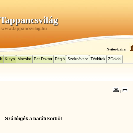
Tappancsvilág
www.tappancsvilag.hu
Nyitóoldalra :
ek
Kutya
Macska
Pet Doktor
Régió
Szaknévsor
Tévhitek
ZOoldal
|
Szállóigék a baráti körből