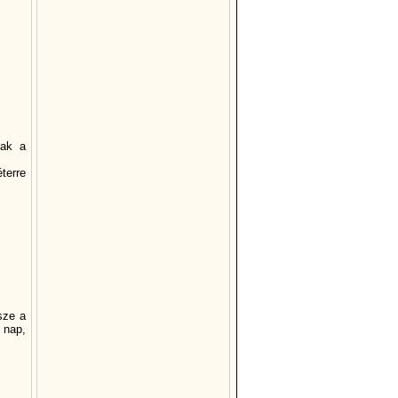
tak a
terre
sze a
 nap,