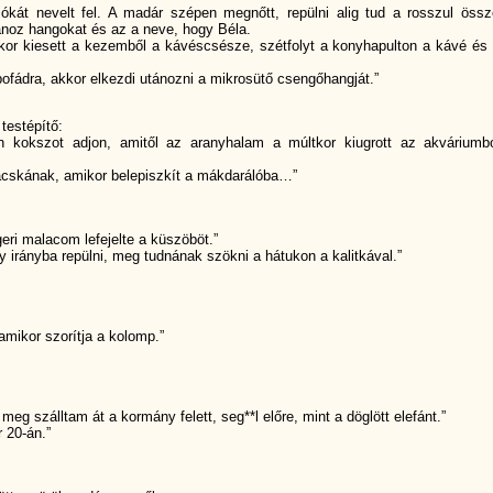
iókát nevelt fel. A madár szépen megnőtt, repülni alig tud a rosszul össze
noz hangokat és az a neve, hogy Béla.
ikor kiesett a kezemből a kávéscsésze, szétfolyt a konyhapulton a kávé és 
ofádra, akkor elkezdi utánozni a mikrosütő csengőhangját.”
testépítő:
kokszot adjon, amitől az aranyhalam a múltkor kiugrott az akváriumb
acskának, amikor belepiszkít a mákdarálóba…”
geri malacom lefejelte a küszöböt.”
 irányba repülni, meg tudnának szökni a hátukon a kalitkával.”
 amikor szorítja a kolomp.”
g szálltam át a kormány felett, seg**l előre, mint a döglött elefánt.”
 20-án.”