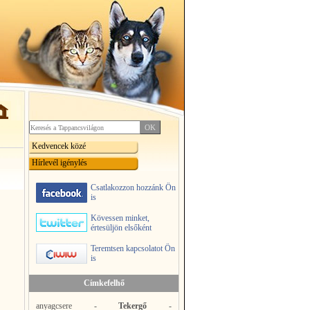
Kedvencek közé
Hírlevél igénylés
Csatlakozzon hozzánk Ön
is
Kövessen minket,
értesüljön elsőként
Teremtsen kapcsolatot Ön
is
Címkefelhő
anyagcsere
-
Tekergő
-