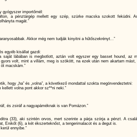
gy gyógyszer importőrnél:
pulton, a pénztárgép mellett egy szép, szürke macska szokott feküdni. A
elhányta magát.”
garanyosabbak. Akkor még nem tudják kinyitni a hűtőszekrényt...”
s egyéb kisállat gazdi:
 saját lábában is megbotlott, aztán volt egyszer egy basset hound, az 
 gyors volt, mint a villám, meg is szökött, na ezek után nem akartam mást,
s öt macskám.”
tik, hogy „ha” és „volna”, a következő mondattal szokta megörvendeztetni:
kellett volna pont akkor sz**ni neki.”
siráf, és zsiráf a nagyapáméknak is van Pomázon.”
ditra (33), aki szintén orvos, mert szerinte a párja szórja a pénzt. A csal
t, Enikőt (6), a két ékszerteknőst, a tengerimalacot és a degut is.
kerül ennyibe.”