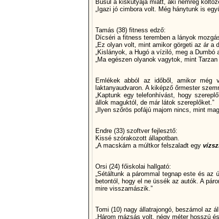
Búsul a kiskutyája miatt, aki nemrég költö
„Igazi jó cimbora volt. Még hánytunk is egy
Tamás (38) fitness edző:
Dícséri a fitness teremben a lányok mozgás
„Ez olyan volt, mint amikor görgeti az ár a d
„Kislányok, a Hugó a víziló, meg a Dumbó az
„Ma egészen olyanok vagytok, mint Tarzan e
Emlékek abból az időből, amikor még vo
laktanyaudvaron. A kiképző őrmester szemr
„Kaptunk egy telefonhívást, hogy szerepl
állok maguktól, de már látok szereplőket.”
„Ilyen szőrös pofájú majom nincs, mint ma
Endre (33) szoftver fejlesztő:
Kissé szórakozott állapotban.
„A macskám a múltkor felszaladt egy
vízsz
Orsi (24) főiskolai hallgató:
„Sétáltunk a párommal tegnap este és az út
betontól, hogy el ne üssék az autók. A pár
mire visszamászik.”
Tomi (10) nagy állatrajongó, beszámol az álla
„Három mázsás volt, négy méter hosszú és 