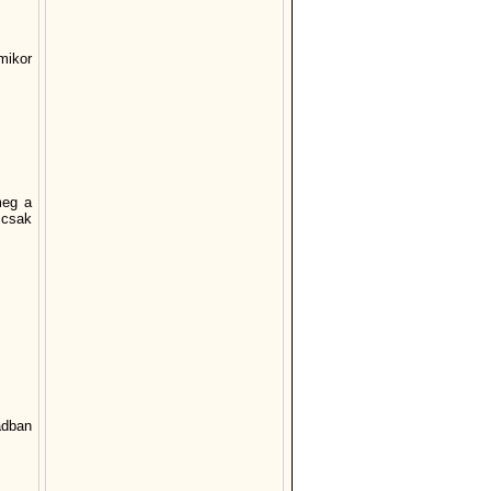
mikor
meg a
 csak
ádban