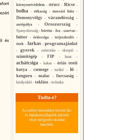
forrt
Ricse
strucc
környezetvédelem
-
-
-
bolha
-
ritkaság
-
mocsári hiúz
-
ezért
várandósság
Domonyvölgy
-
-
Oroszország
autópálya
-
-
Spanyolország
-
börtön
-
ősz
-
szarvas
-
bútor
-
óriáscsiga
-
terjeszkedés
-
ól és
farkas
programajánlat
ének
-
-
gyerek
-
-
széncinke
-
skorpió
-
számítógép
FIP
-
-
lazac
-
achátcsiga
óriás testű
-
kakas
-
ló
kutya
csemege
-
-
turákó
-
-
kenguru
malac
furcsaság
-
-
-
toklász
királysikló
-
-
technika
Tudta-e?
Az emberi használatra készült láz-
és fájdalomcsillapítók jelentős
része mérgezést okozhat
macskán.