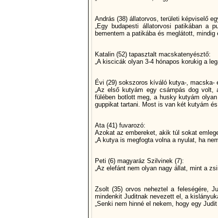
András (38) állatorvos, területi képviselő e
„Egy budapesti állatorvosi patikában a 
bementem a patikába és meglátott, mindig 
Katalin (52) tapasztalt macskatenyésztő:
„A kiscicák olyan 3-4 hónapos korukig a le
Évi (29) sokszoros kíváló kutya-, macska- é
„Az első kutyám egy csámpás dog volt, a
fülében botlott meg, a husky kutyám olyan
guppikat tartani. Most is van két kutyám é
Ata (41) fuvarozó:
Azokat az embereket, akik túl sokat emlege
„A kutya is megfogta volna a nyulat, ha nem 
Peti (6) magyaráz Szilvinek (7):
„Az elefánt nem olyan nagy állat, mint a z
Zsolt (35) orvos neheztel a feleségére, Ju
mindenkit Juditnak nevezett el, a kislányuka
„Senki nem hinné el nekem, hogy egy Judit 