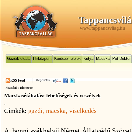
Tappancsvilá
www.tappancsvilag.hu
Gazdik oldala
Hírközpont
Kérdezz-felelek
Kutya
Macska
Pet Doktor
Megosztás:
RSS Feed
Navigáció :
Hírközpont
Macskasétáltatás: lehetőségek és veszélyek
.
Címkék:
gazdi
, macska
, viselkedés
A
bonni székhelyű Német Állatvédő Szövetsé