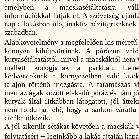
amelyben a macskasétáltatásra vál
információkkal látják el. A szövetség ajánl
nap a lakásban ülő, inaktív házitigriseknek
szabadban.
Alapkövetelmény a megfelelően kis méret
könnyen kibújhatnának. A pórázon való 
kutyasétáltatástól, mivel a macskáktól nem 
mellett kocogjanak a parkban. Lehet
kedvenceknek a környezetben való kiadós
talajon történő mozgásra. A fáramászás vi
mert az ágak között elakadó póráz és hám jó
kutyák által ritkábban látogatott, jól áttek
nem fordulhat elő, hogy a sarkon váratla
cicába ütközik.
A jól sikerült sétákat követően a macskák 
–
folytatásért
leginkább a lakás ajtaján kapa