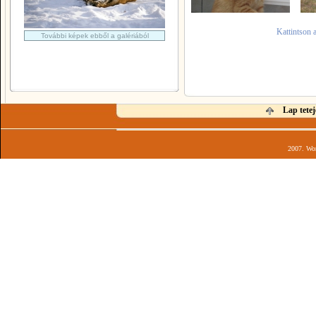
Kattintson 
További képek ebből a galériából
Lap tetej
2007. Wor