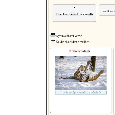
Frontline 
Frontline Combo kutya kezelés
Nyomtatóbarát verzió
Küldje el a cikket e-mailben
Kedvenc fotónk
További képek ebből a galériából