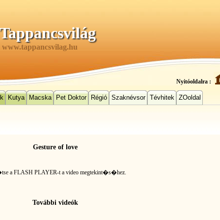
Tappancsvilág
www.tappancsvilag.hu
Nyitóoldalra :
ek
Kutya
Macska
Pet Doktor
Régió
Szaknévsor
Tévhitek
ZOoldal
Gesture of love
�tse a FLASH PLAYER-t
a video megtekint�s�hez.
További videók