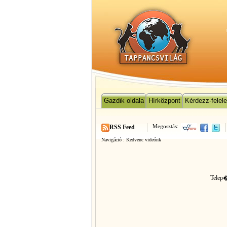
Gazdik oldala
Hírközpont
Kérdezz-felel
Megosztás:
RSS Feed
Navigáció :
Kedvenc videónk
Telep