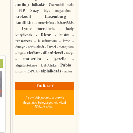
antilop
-
hőleadás
-
Csernobil
-
maki
FIP
Suzy
-
-
-
ölyv
-
megalodon
-
krokodil
Luxemburg
-
-
konfliktus
-
strucckakas
-
hőtorlódás
Lyme borreliosis
-
-
body
Ricse
kutyáknak
-
-
husky
-
rénszarvas
-
huszármajom
-
lazac
-
dinnye
-
óriáskalmár
-
Izrael
-
manguszta
elefánt
állatútlevél
-
alga
-
-
-
borjú
statisztika
gazella
-
-
-
Pablo
aligátorteknős
-
Dél-Afrika
-
-
táplálkozás
piton
-
RSPCA
-
-
raptor
Tudta-e?
Az emlődaganatok a kutyák
daganatos betegségeinek közel
50%-át adják.