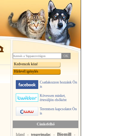
Kedvencek közé
Hírlevél igénylés
Csatlakozzon hozzánk Ön
is
Kövessen minket,
értesüljön elsőként
Teremtsen kapcsolatot Ön
is
Címkefelhő
Biomill
Izland
-
tengerimalac
-
-