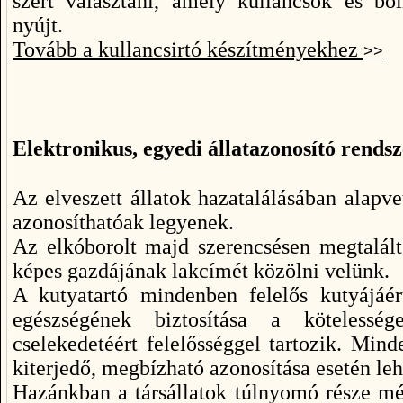
szert választani, amely kullancsok és bo
nyújt.
Tovább a kullancsirtó készítményekhez
>>
Elektronikus, egyedi állatazonosító rends
Az elveszett állatok hazatalálásában alapv
azonosíthatóak legyenek.
Az elkóborolt majd szerencsésen megtalál
képes gazdájának lakcímét közölni velünk.
A kutyatartó mindenben felelős kutyájáé
egészségének biztosítása a köteles
cselekedetéért felelősséggel tartozik. Minde
kiterjedő, megbízható azonosítása esetén leh
Hazánkban a társállatok túlnyomó része mé