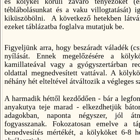
és kölykei körüli zavaró tényezőket (es
téblábolásunkat és a vaku villogtatását) 
kiküszöbölni. A következő hetekben látvá
ezeket táblázatba foglalva mutatjuk be.
Figyeljünk arra, hogy beszáradt váladék (c
nyílását. Ennek megelőzésére a kölyk
kamillateával vagy a gyógyszertárban re
oldattal megnedvesített vattával. A köly
néhány hét elteltével átváltozik a végleges s
A harmadik héttől kezdődően - bár a legfon
anyakutya teje marad - elkezdhetjük bátor
adagokban, naponta négyszer, jól átn
fogyasszanak. Fokozatosan emelve a tá
benedvesítés mértékét, a kölyköket 6-8 he