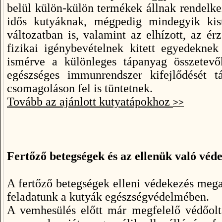
belül külön-külön termékek állnak rendelkez
idős kutyáknak, mégpedig mindegyik kist
változatban is, valamint az elhízott, az é
fizikai igénybevételnek kitett egyedeknek
ismérve a különleges tápanyag összetevő
egészséges immunrendszer kifejlődését 
csomagoláson fel is tüntetnek.
Tovább az ajánlott kutyatápokhoz
>>
Fertőző betegségek és az ellenük való véd
A fertőző betegségek elleni védekezés mega
feladatunk a kutyák egészségvédelmében.
A vemhesülés előtt már megfelelő védőoltá