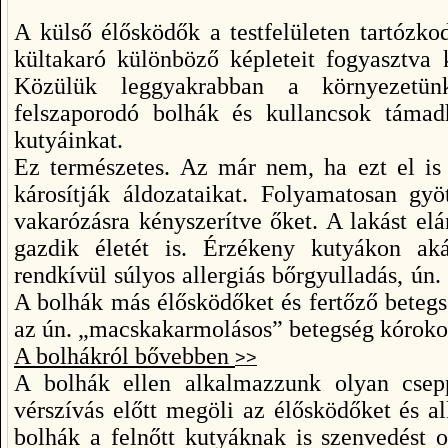
A külső élősködők a testfelületen tartózko
kültakaró különböző képleteit fogyasztva k
Közülük leggyakrabban a környezetün
felszaporodó bolhák és kullancsok támad
kutyáinkat.
Ez természetes. Az már nem, ha ezt el is 
károsítják áldozataikat. Folyamatosan gyö
vakarózásra kényszerítve őket. A lakást elá
gazdik életét is. Érzékeny kutyákon ak
rendkívül súlyos allergiás bőrgyulladás, ún
A bolhák más élősködőket és fertőző betegsé
az ún. „macskakarmolásos” betegség kórokoz
A bolhákról bővebben
>>
A bolhák ellen alkalmazzunk olyan csep
vérszívás előtt megöli az élősködőket és 
bolhák a felnőtt kutyáknak is szenvedést 