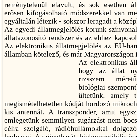
reménytelenül elavult, és sok esetben á
erősen kifogásolható módszerekkel van meg
egyáltalán létezik - sokszor leragadt a közép
Az egyedi állatmegjelölés korunk színvonal
állatazonosító rendszer és az ehhez kapcso
Az elektronikus állatmegjelölés az EU-ban 
államban kötelező, és már Magyarországon i
Az elektronikus ál
hogy az állat ny
rizsszem méret
biológiai szempont
ültetünk, amely t
megismételhetetlen kódját hordozó mikrochi
kis antennát. A transzponder, amit egysz
emlegetünk semmilyen sugárzást nem bocsá
célra szolgáló, rádióhullámokkal dolgozó
leolvasni. A szövetbarát, biokompatibilis üv