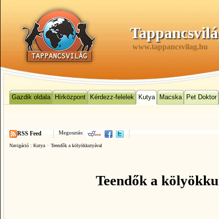
Tappancsvilá
www.tappancsvilag.hu
Gazdik oldala
Hírközpont
Kérdezz-felelek
Kutya
Macska
Pet Doktor
Megosztás:
RSS Feed
Navigáció :
Kutya
>
Teendők a kölyökkutyával
Teendők a kölyökku