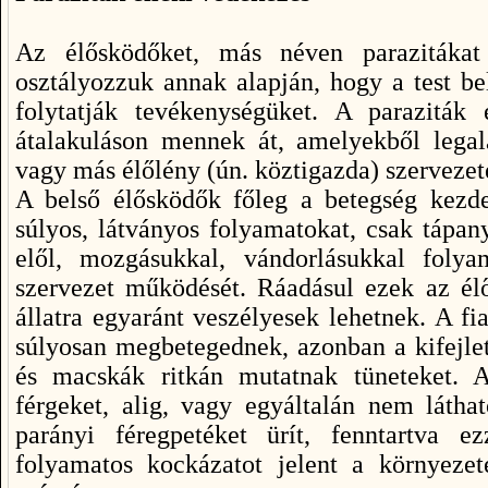
Az élősködőket, más néven parazitákat 
osztályozzuk annak alapján, hogy a test be
folytatják tevékenységüket. A paraziták
átalakuláson mennek át, amelyekből legal
vagy más élőlény (ún. köztigazda) szervezet
A belső élősködők főleg a betegség kezd
súlyos, látványos folyamatokat, csak tápan
elől, mozgásukkal, vándorlásukkal folya
szervezet működését. Ráadásul ezek az él
állatra egyaránt veszélyesek lehetnek. A fi
súlyosan megbetegednek, azonban a kifejlet
és macskák ritkán mutatnak tüneteket. A 
férgeket, alig, vagy egyáltalán nem láthat
parányi féregpetéket ürít, fenntartva ezz
folyamatos kockázatot jelent a környeze