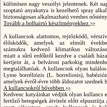
különösen nagy veszélyt jelentenek. Két na
szoptató anyakutya is kezelhető spray alk
biztonságosan alkalmazható vemhes nőstény
Tovább a bolhairtó készítményekhez
>>
A kullancsok alattomos, rejtőzködő, vérszí
élősködők, amelyek az elmúlt évekb
számukra kedvező klimatikus változás
miatt a sűrű erdőktől kezdve a családi ház
kertjein át, a belvárosi parkokig mindenh
megtalálhatóak. A kullancsok olyan halálos
Lyme borréliózis (L. borreliosis), babézióz
amelyek évről-évre több áldozatot szednek 
A kullancsokról bővebben
>>
Kedvenc kutyáinkat védjük olyan kullancs e
fertőző betegségek átvitele előtt elpusztítja