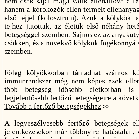
nem csak saját maga válik ellenállóvá a f
hanem a kórokozók ellen termelt ellenanyag
első tejjel (kolosztrum). Azok a kölykök,
tejhez jutottak, az életük első néhány he
betegséggel szemben. Sajnos ez az anyakuty
csökken, és a növekvő kölykök fogékonnyá v
szemben.
Főleg kölyökkorban támadhat számos kór
immunrendszer még nem képes ezek ellen
több betegség idősebb életkorban is
legjelentősebb fertőző betegségeire a követ
Tovább a fertőző betegségekhez
>>
A legveszélyesebb fertőző betegségek el
jelentkezésekor már többnyire hatástalan,