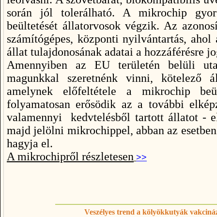
során jól tolerálható. A mikrochip gyor
beültetését állatorvosok végzik. Az azonos
számítógépes, központi nyilvántartás, ahol
állat tulajdonosának adatai a hozzáférésre j
Amennyiben az EU területén belüli uta
magunkkal szeretnénk vinni, kötelező áll
amelynek előfeltétele a mikrochip be
folyamatosan erősödik az a további elkép
valamennyi kedvtelésből tartott állatot - 
majd jelölni mikrochippel, abban az esetben 
hagyja el.
A mikrochipről részletesen
>>
Veszélyes trend a kölyökkutyák vakcin