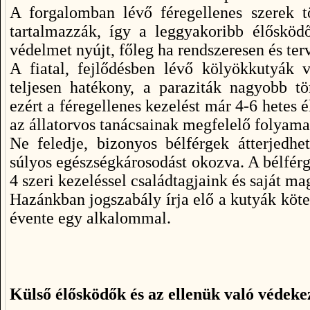
A forgalomban lévő féregellenes szerek 
tartalmazzák, így a leggyakoribb élősköd
védelmet nyújt, főleg ha rendszeresen és ter
A fiatal, fejlődésben lévő kölyökkutyák
teljesen hatékony, a paraziták nagyobb t
ezért a féregellenes kezelést már 4-6 hetes 
az állatorvos tanácsainak megfelelő folyama
Ne feledje, bizonyos bélférgek átterjedhe
súlyos egészségkárosodást okozva. A bélférg
4 szeri kezeléssel családtagjaink és saját m
Hazánkban jogszabály írja elő a kutyák köte
évente egy alkalommal.
Külső élősködők és az ellenük való védeke