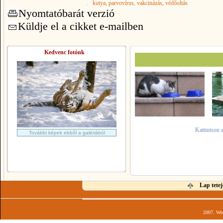
.
kutya
, parvovírus
, vakcinázás
, védőoltás
Nyomtatóbarát verzió
Küldje el a cikket e-mailben
Kedvenc fotónk
Kattintson 
További képek ebből a galériából
Lap tetej
2007. Wor