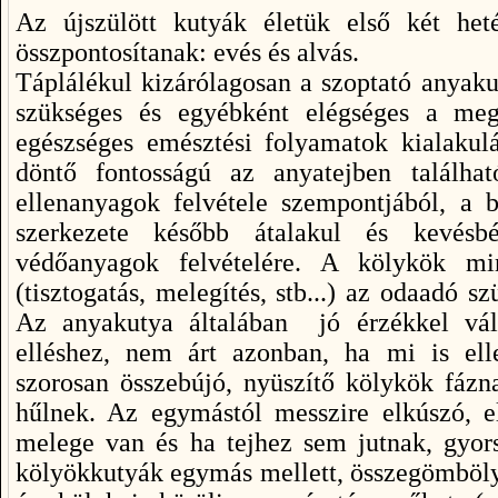
Az újszülött kutyák életük első két het
összpontosítanak: evés és alvás.
Táplálékul kizárólagosan a szoptató anyakut
szükséges és egyébként elégséges a meg
egészséges emésztési folyamatok kialakulá
döntő fontosságú az anyatejben találhat
ellenanyagok felvétele szempontjából, a b
szerkezete később átalakul és kevésb
védőanyagok felvételére. A kölykök m
(tisztogatás, melegítés, stb...) az odaadó 
Az anyakutya általában jó érzékkel vál
elléshez, nem árt azonban, ha mi is ell
szorosan összebújó, nyüszítő kölykök fázna
hűlnek. Az egymástól messzire elkúszó, e
melege van és ha tejhez sem jutnak, gyors
kölyökkutyák egymás mellett, összegömbö