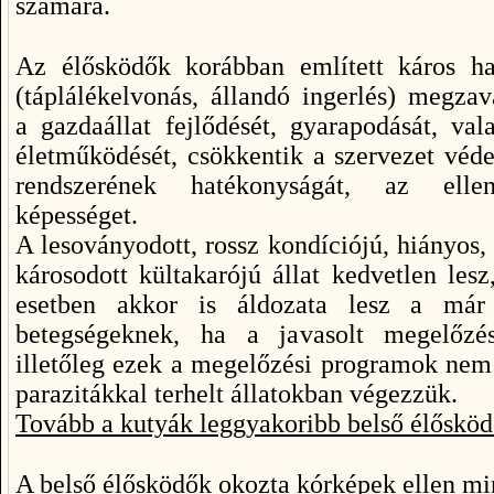
számára.
Az élősködők korábban említett káros ha
(táplálékelvonás, állandó ingerlés) megzav
a gazdaállat fejlődését, gyarapodását, val
életműködését, csökkentik a szervezet véd
rendszerének hatékonyságát, az ellen
képességet.
A lesoványodott, rossz kondíciójú, hiányos,
károsodott kültakarójú állat kedvetlen le
esetben akkor is áldozata lesz a már 
betegségeknek, ha a javasolt megelőzés
illetőleg ezek a megelőzési programok nem
parazitákkal terhelt állatokban végezzük.
Tovább a kutyák leggyakoribb belső élőskö
A belső élősködők okozta kórképek ellen mi