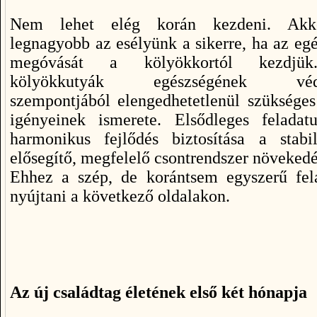
Nem lehet elég korán kezdeni. Ak
legnagyobb az esélyünk a sikerre, ha az eg
megóvását a kölyökkortól kezdjü
kölyökkutyák egészségének véd
szempontjából elengedhetetlenül szüksége
igényeinek ismerete. Elsődleges feladat
harmonikus fejlődés biztosítása a stabi
elősegítő, megfelelő csontrendszer növeked
Ehhez a szép, de korántsem egyszerű fela
nyújtani a következő oldalakon.
Az új családtag életének első két hónapja