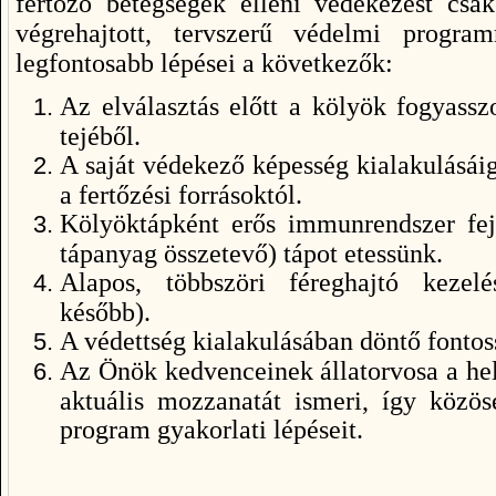
fertőző betegségek elleni védekezést csak
végrehajtott, tervszerű védelmi progr
legfontosabb lépései a következők:
Az elválasztás előtt a kölyök fogyass
tejéből.
A saját védekező képesség kialakulásáig
a fertőzési forrásoktól.
Kölyöktápként erős immunrendszer fe
tápanyag összetevő) tápot etessünk.
Alapos, többszöri féreghajtó kezelé
később).
A védettség kialakulásában döntő fontos
Az Önök kedvenceinek állatorvosa a hel
aktuális mozzanatát ismeri, így közö
program gyakorlati lépéseit.