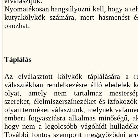
elválasztjuk.
Nyomatékosan hangsúlyozni kell, hogy a teh
kutyakölykök számára, mert hasmenést é
okozhat.
Táplálás
Az elválasztott kölykök táplálására a r
választékban rendelkezésre álló eledelek k
olyat, amely nem tartalmaz mesterség
szereket, élelmiszerszínezéket és ízfokozó
olyan terméket választunk, melynek valame
emberi fogyasztásra alkalmas minőségű, ak
hogy nem a legolcsóbb vágóhídi hulladékok
További fontos szempont meggyőződni arró