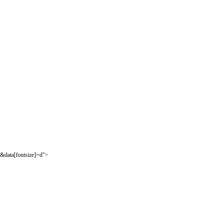
&data[fontsize]=d">