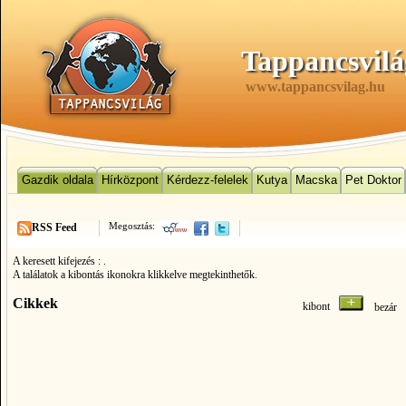
Tappancsvilá
www.tappancsvilag.hu
Gazdik oldala
Hírközpont
Kérdezz-felelek
Kutya
Macska
Pet Doktor
Megosztás:
RSS Feed
A keresett kifejezés :
.
A találatok a kibontás ikonokra klikkelve megtekinthetők.
Cikkek
kibont
bezá