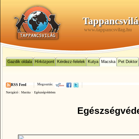
Tappancsvilá
www.tappancsvilag.hu
Gazdik oldala
Hírközpont
Kérdezz-felelek
Kutya
Macska
Pet Doktor
Megosztás:
RSS Feed
Navigáció :
Macska
>
Egészségvédelem
Egészségvéd