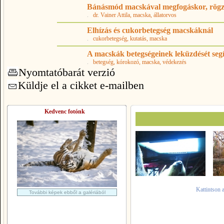
Bánásmód macskával megfogáskor, rögz
.
dr. Vainer Attila
, macska
, állatorvos
Elhízás és cukorbetegség macskáknál
.
cukorbetegség
, kutatás
, macska
A macskák betegségeinek leküzdését segít
.
betegség
, kórokozó
, macska
, védekezés
Nyomtatóbarát verzió
Küldje el a cikket e-mailben
Kedvenc fotónk
Kattintson 
További képek ebből a galériából