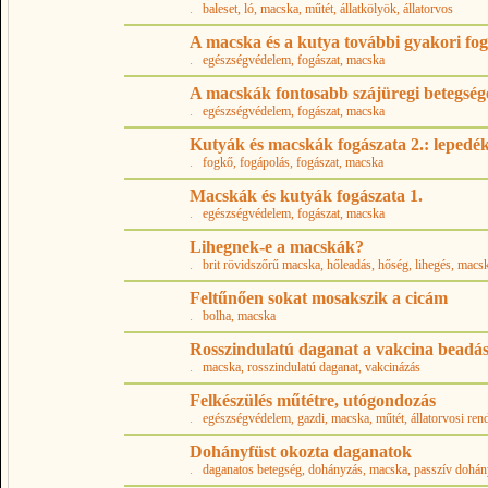
.
baleset
, ló
, macska
, műtét
, állatkölyök
, állatorvos
A macska és a kutya további gyakori fo
.
egészségvédelem
, fogászat
, macska
A macskák fontosabb szájüregi betegség
.
egészségvédelem
, fogászat
, macska
Kutyák és macskák fogászata 2.: lepedék
.
fogkő
, fogápolás
, fogászat
, macska
Macskák és kutyák fogászata 1.
.
egészségvédelem
, fogászat
, macska
Lihegnek-e a macskák?
.
brit rövidszőrű macska
, hőleadás
, hőség
, lihegés
, macs
Feltűnően sokat mosakszik a cicám
.
bolha
, macska
Rosszindulatú daganat a vakcina beadá
.
macska
, rosszindulatú daganat
, vakcinázás
Felkészülés műtétre, utógondozás
.
egészségvédelem
, gazdi
, macska
, műtét
, állatorvosi ren
Dohányfüst okozta daganatok
.
daganatos betegség
, dohányzás
, macska
, passzív dohá