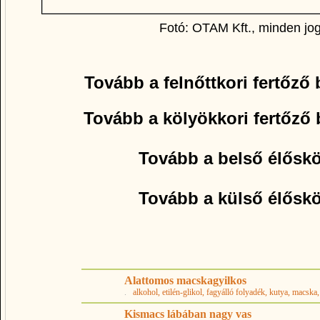
Fotó: OTAM Kft., minden jog
Tovább a felnőttkori fertőz
Tovább a kölyökkori fertőző
Tovább a belső élős
Tovább a külső élősk
Alattomos macskagyilkos
.
alkohol
, etilén-glikol
, fagyálló folyadék
, kutya
, macska
Kismacs lábában nagy vas