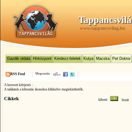
Tappancsvilá
www.tappancsvilag.hu
Gazdik oldala
Hírközpont
Kérdezz-felelek
Kutya
Macska
Pet Doktor
Megosztás:
RSS Feed
A keresett kifejezés :
.
A találatok a kibontás ikonokra klikkelve megtekinthetők.
Cikkek
kibont
bezá