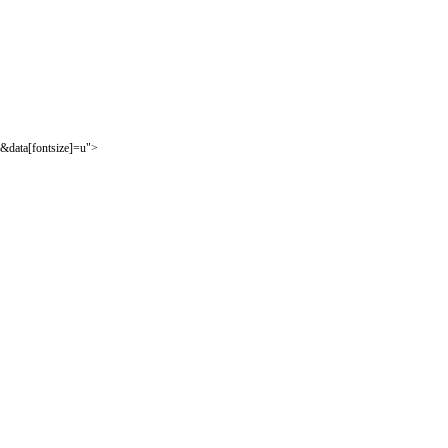
&data[fontsize]=u">