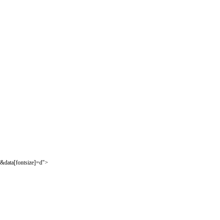
&data[fontsize]=d">