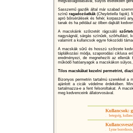
megvastagodásával, súlyos esetekben genny
Sasszemű gazdik által már szabad szemmel 
szí­nű
ragadozóatkák
(
Cheyletiella
fajok). 
apró bőrsérülések és fehér, korpaszerű an
tanak és ha például az ölben dajkált kedven
A macskáink szőrzetét rágcsáló
szőrtet
nagyságnál, sárgás szí­nűek, szőrhullást, 
valamint a kullancsok egyre fokozódó támad
A macskák sűrű és hosszú szőrzete kedvez
táplálkozási módja, szaporodási ciklusa er
eredményezi, de megnehezí­ti az ellenük 
működő hatóanyagok a macskákon súlyos, 
Tilos macskákat kezelni permetrint, diaz
Bizonyos permetrin tartalmú szerekkel a 
ajánlott a cicák védelme érdekében. Mi
tartalmazza-e a fent felsoroltakat. A mac
meg kedvenceink állatorvosával.
Kullancsok: g
.
betegség
, kullan
Kullancsveszé
.
Lyme borreliosis