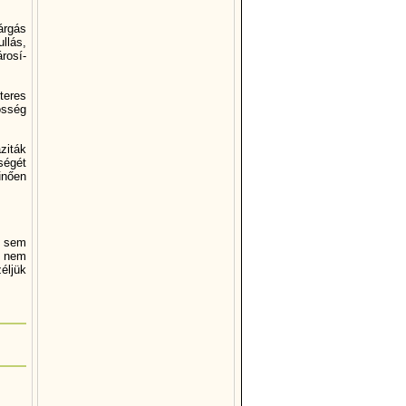
árgás
llás,
rosí­
teres
össég
ziták
ségét
űnően
e sem
y nem
éljük