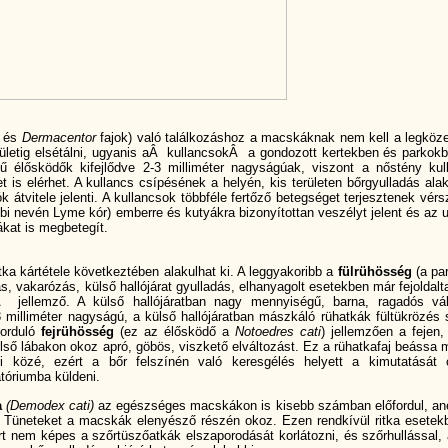
és
Dermacentor
fajok) való találkozáshoz a macskáknak nem kell a legköze
erületig elsétálni, ugyanis aÂ kullancsokÂ a gondozott kertekben és parkokb
nű élősködők kifejlődve 2-3 milliméter nagyságúak, viszont a nőstény kul
 is elérhet. A kullancs csí­pésének a helyén, kis területen bőrgyulladás alak
 átvitele jelenti. A kullancsok többféle fertőző betegséget terjesztenek vérs
bi nevén Lyme kór) emberre és kutyákra bizonyí­tottan veszélyt jelent és az u
kat is megbetegí­t.
a kártétele következtében alakulhat ki. A leggyakoribb a
fülrühösség
(a par
ás, vakarózás, külső hallójárat gyulladás, elhanyagolt esetekben már fejoldalt
 jellemző. A külső hallójáratban nagy mennyiségű, barna, ragadós vá
,3 milliméter nagyságú, a külső hallójáratban mászkáló rühatkák fültükrözés 
forduló
fejrühösség
(ez az élősködő a
Notoedres cati
) jellemzően a fejen,
llső lábakon okoz apró, göbös, viszkető elváltozást. Ez a rühatkafaj beássa 
 közé, ezért a bőr felszí­nén való keresgélés helyett a kimutatását 
atóriumba küldeni.
a
(Demodex cati)
az egészséges macskákon is kisebb számban előfordul, ané
. Tüneteket a macskák elenyésző részén okoz. Ezen rendkí­vül ritka esetek
nem képes a szőrtüszőatkák elszaporodását korlátozni, és szőrhullással, 