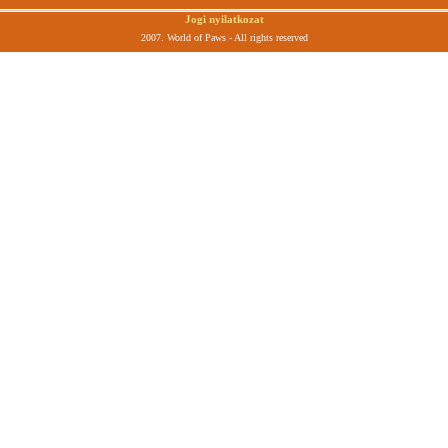
Jogi nyilatkozat
2007. World of Paws - All rights reserved