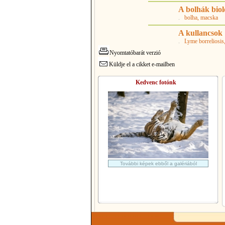
A bolhák biol
.
bolha
, macska
A kullancsok
.
Lyme borreliosis
Nyomtatóbarát verzió
Küldje el a cikket e-mailben
Kedvenc fotónk
További képek ebből a galériából