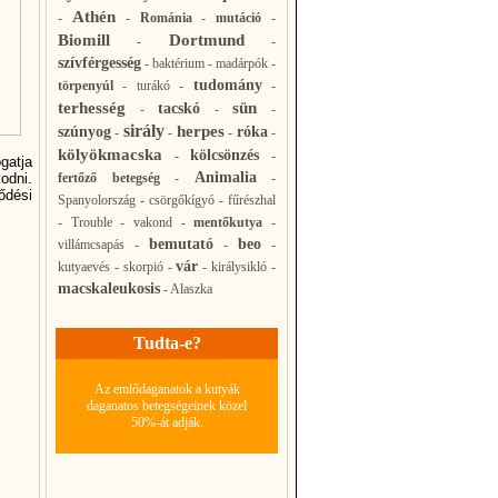
Athén
-
-
Románia
-
mutáció
-
Biomill
Dortmund
-
-
szívférgesség
-
baktérium
-
madárpók
-
tudomány
törpenyúl
-
turákó
-
-
terhesség
sün
tacskó
-
-
-
sirály
herpes
szúnyog
róka
-
-
-
-
kölyökmacska
kölcsönzés
-
-
gatja
Animalia
odni.
fertőző betegség
-
-
ődési
Spanyolország
-
csörgőkígyó
-
fűrészhal
-
Trouble
-
vakond
-
mentőkutya
-
bemutató
beo
villámcsapás
-
-
-
vár
kutyaevés
-
skorpió
-
-
királysikló
-
macskaleukosis
-
Alaszka
Tudta-e?
Az emlődaganatok a kutyák
daganatos betegségeinek közel
50%-át adják.