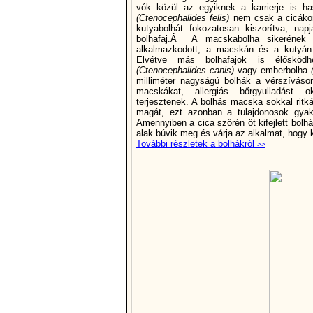
vók közül az egyiknek a karrierje is ha
(Ctenocephalides felis)
nem csak a cicákon
kutyabolhát fokozatosan kiszorí­tva, n
bolhafaj.Â A macskabolha sikerének
alkalmazkodott, a macskán és a kutyán 
Elvétve más bolhafajok is élősköd
(Ctenocephalides canis)
vagy emberbolha
milliméter nagyságú bolhák a vérszí­váso
macskákat, allergiás bőrgyulladást o
terjesztenek. A bolhás macska sokkal ritk
magát, ezt azonban a tulajdonosok gyak
Amennyiben a cica szőrén öt kifejlett bolhá
alak búvik meg és várja az alkalmat, hogy ki
További részletek a bolhákról
>>