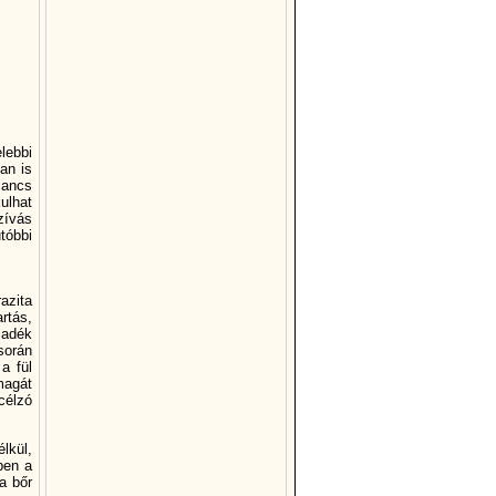
lebbi
an is
lancs
ulhat
zí­vás
tóbbi
azita
artás,
ladék
során
 a fül
magát
célzó
lkül,
ben a
a bőr