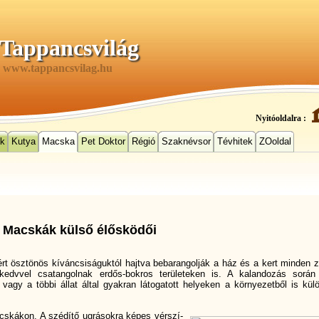
Tappancsvilág
www.tappancsvilag.hu
Nyitóoldalra :
ek
Kutya
Macska
Pet Doktor
Régió
Szaknévsor
Tévhitek
ZOoldal
Macskák külső élősködői
rt ösztönös kí­váncsiságuktól hajtva bebarangolják a ház és a kert minden z
kedvvel csatangolnak erdős-bokros területeken is. A kalandozás sorá
vagy a többi állat által gyakran látogatott helyeken a környezetből is külö
skákon. A szédí­tő ugrásokra képes vérszí­