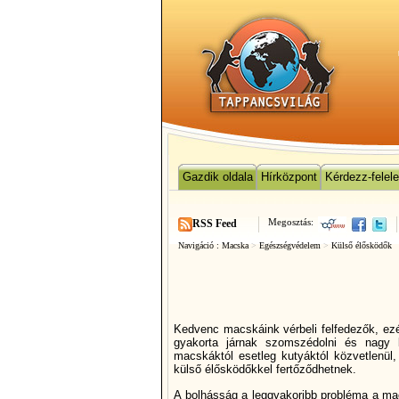
Gazdik oldala
Hírközpont
Kérdezz-felel
Megosztás:
RSS Feed
Navigáció :
Macska
>
Egészségvédelem
>
Külső élősködők
Kedvenc macskáink vérbeli felfedezők, ezé
gyakorta járnak szomszédolni és nagy 
macskáktól esetleg kutyáktól közvetlenül, 
külső élősködőkkel fertőződhetnek.
A bolhásság a leggyakoribb probléma a mac