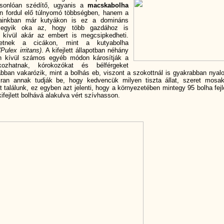
sonlóan szédí­tő, ugyanis a
macskabolha
 fordul elő túlnyomó többségben, hanem a
apjainkban már kutyákon is ez a domináns
 egyik oka az, hogy több gazdához is
kí­vül akár az embert is megcsipkedheti.
hetnek a cicákon, mint a kutyabolha
(Pulex irritans)
. A kifejlett állapotban néhány
n kí­vül számos egyéb módon károsí­tják a
kozhatnak, kórokozókat és bélférgeket
ábban vakarózik, mint a bolhás eb, viszont a szokottnál is gyakrabban nyalo
ran annak tudják be, hogy kedvencük milyen tiszta állat, szeret mosak
t találunk, ez egyben azt jelenti, hogy a környezetében mintegy 95 bolha fejl
fejlett bolhává alakulva vért szí­vhasson.