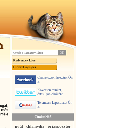
Kedvencek közé
Hírlevél igénylés
Csatlakozzon hozzánk Ön
is
Kövessen minket,
értesüljön elsőként
Teremtsen kapcsolatot Ön
ugát,
is
n más
nféle
Címkefelhő
nyúl
óriásposzter
chlamydia
-
-