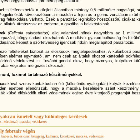
es bőrgyulladással járó betegség alakul ki.
is felfedezhetők a kifejlett állapotban mintegy 0,5 milliméter nagyságú, s
Megjelenésük következtében a macskán a fejen és a gerinc vonalában szőrhu
yag felrakódása várható. Ezek a paraziták leginkább hosszúszőrű cicákat ká
c állatról átmásznak az emberre, a gazdiba is belekóstolnak.
vek
(Felicola subrostratus)
alig valamivel nőnek nagyobbra az 1 millimé
korpázást, bőrgyulladást okozhatnak. A rendkí­vül gyakori bolhásság és fülrüh
ásához képest a szőrtetvesség igencsak ritkán megállapí­tott parazitózis.
ő feltételeket biztosí­t az élősködők megtelepedéséhez. A különböző para
ősen eltérhet egymástól, ami nem csak az általuk okozott kártételek sokféle
történő védekezést is. További gondot okoz, hogy bizonyos, kutyákon kit
akár végzetes mérgezést okoznak.
inont, foximot tartalmazó készí­tményekkel.
macskával szoros kontaktusban élő (kölcsönös nyalogatás) kutyák kezelés
nden esetben ellenőrizzük, hogy a macska kezelésére szánt készí­tmén
skák külső élősködők elleni védelmének egész évre kiterjedő programját besz
yakran ismételt vagy különleges kérdések
cs
, kórokozó
, macska
, védekezés
ly február végén
, babesia
, babesiosis
, betegség
, kullancs
, kórokozó
, macska
, védekezés