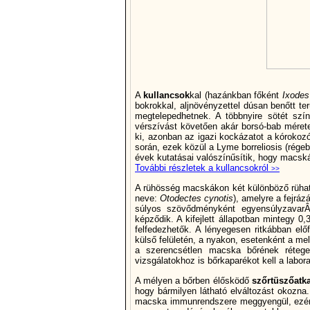
A
kullancsok
kal (hazánkban főként
Ixodes
bokrokkal, aljnövényzettel dúsan benőtt t
megtelepedhetnek. A többnyire sötét szí­
vérszí­vást követően akár borsó-bab méretet
ki, azonban az igazi kockázatot a kórokozók
során, ezek közül a Lyme borreliosis (régeb
évek kutatásai valószí­nűsí­tik, hogy macská
További részletek a kullancsokról
>>
A rühösség macskákon két különböző rühatk
neve:
Otodectes cynotis
), amelyre a fejráz
súlyos szövődményként egyensúlyzavarÂ
képződik. A kifejlett állapotban mintegy 0
felfedezhetők. A lényegesen ritkábban elő
külső felületén, a nyakon, esetenként a me
a szerencsétlen macska bőrének rétegei
vizsgálatokhoz is bőrkaparékot kell a labor
A mélyen a bőrben élősködő
szőrtüszőatk
hogy bármilyen látható elváltozást okozna
macska immunrendszere meggyengül, ezért 