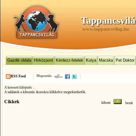
Tappancsvilá
www.tappancsvilag.hu
Gazdik oldala
Hírközpont
Kérdezz-felelek
Kutya
Macska
Pet Doktor
Megosztás:
RSS Feed
A keresett kifejezés :
.
A találatok a kibontás ikonokra klikkelve megtekinthetők.
Cikkek
kibont
bezá