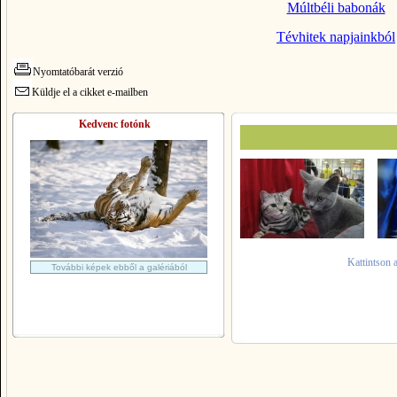
Múltbéli babonák
Tévhitek napjainkból
Nyomtatóbarát verzió
Küldje el a cikket e-mailben
Kedvenc fotónk
Kattintson 
További képek ebből a galériából