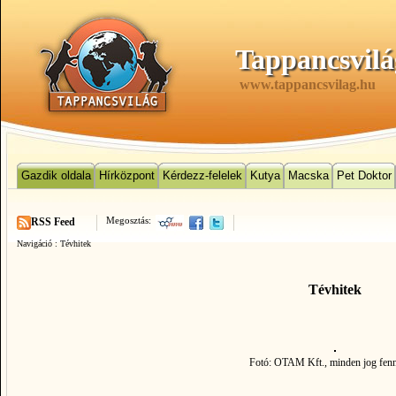
Tappancsvilá
www.tappancsvilag.hu
Gazdik oldala
Hírközpont
Kérdezz-felelek
Kutya
Macska
Pet Doktor
Megosztás:
RSS Feed
Navigáció :
Tévhitek
Tévhitek
Fotó: OTAM Kft., minden jog fenn