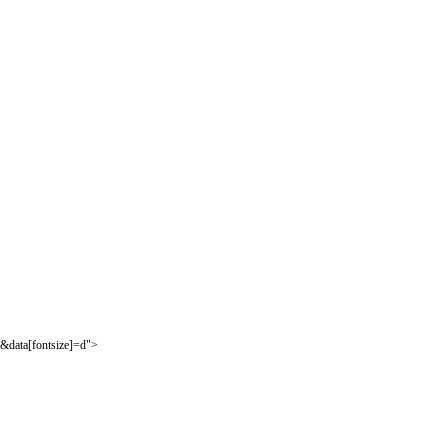
&data[fontsize]=d">