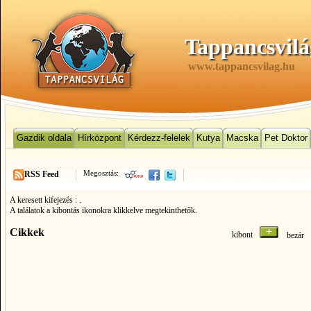
Tappancsvilá
www.tappancsvilag.hu
Gazdik oldala
Hírközpont
Kérdezz-felelek
Kutya
Macska
Pet Doktor
Megosztás:
RSS Feed
A keresett kifejezés :
.
A találatok a kibontás ikonokra klikkelve megtekinthetők.
Cikkek
kibont
bezá