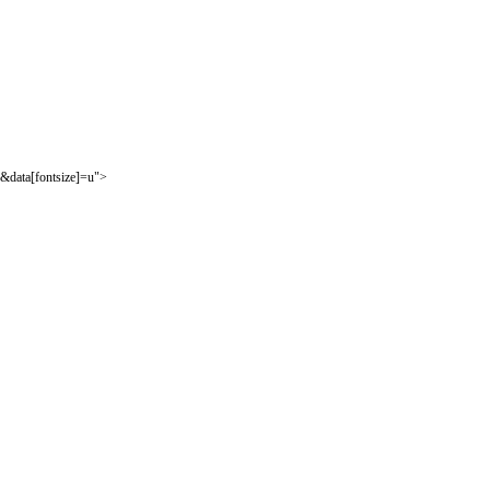
&data[fontsize]=u">