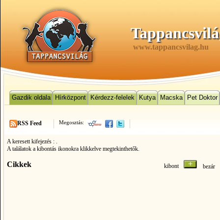
Tappancsvilá
www.tappancsvilag.hu
Gazdik oldala
Hírközpont
Kérdezz-felelek
Kutya
Macska
Pet Doktor
Megosztás:
RSS Feed
A keresett kifejezés :
.
A találatok a kibontás ikonokra klikkelve megtekinthetők.
Cikkek
kibont
bezá