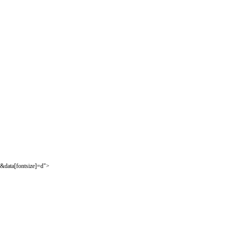
&data[fontsize]=d">