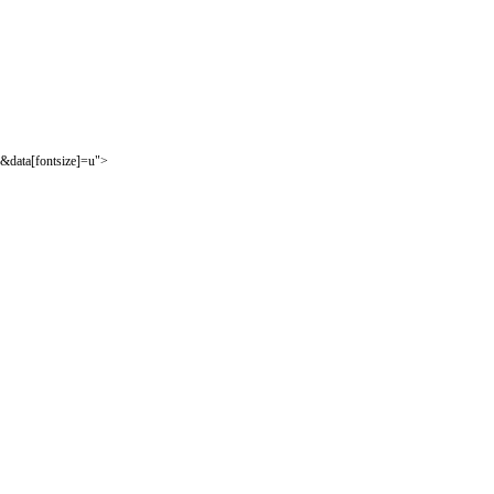
&data[fontsize]=u">