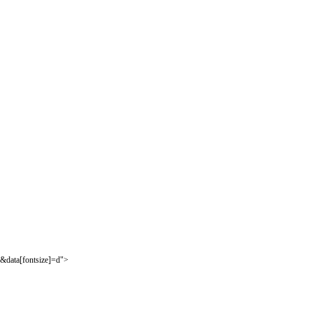
&data[fontsize]=d">