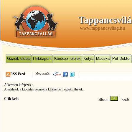
Tappancsvilá
www.tappancsvilag.hu
Gazdik oldala
Hírközpont
Kérdezz-felelek
Kutya
Macska
Pet Doktor
Megosztás:
RSS Feed
A keresett kifejezés :
.
A találatok a kibontás ikonokra klikkelve megtekinthetők.
Cikkek
kibont
bezá