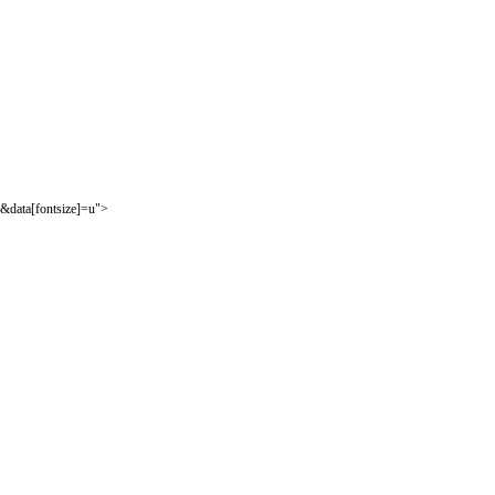
&data[fontsize]=u">