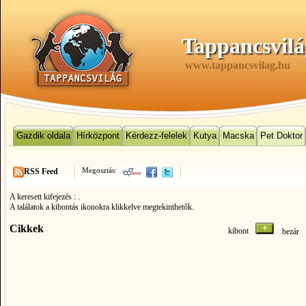
Tappancsvilá
www.tappancsvilag.hu
Gazdik oldala
Hírközpont
Kérdezz-felelek
Kutya
Macska
Pet Doktor
Megosztás:
RSS Feed
A keresett kifejezés :
.
A találatok a kibontás ikonokra klikkelve megtekinthetők.
Cikkek
kibont
bezá