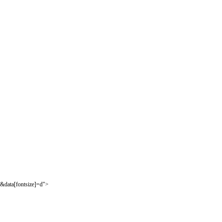
&data[fontsize]=d">