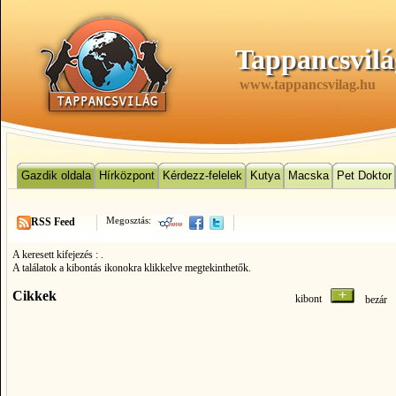
Tappancsvilá
www.tappancsvilag.hu
Gazdik oldala
Hírközpont
Kérdezz-felelek
Kutya
Macska
Pet Doktor
Megosztás:
RSS Feed
A keresett kifejezés :
.
A találatok a kibontás ikonokra klikkelve megtekinthetők.
Cikkek
kibont
bezá