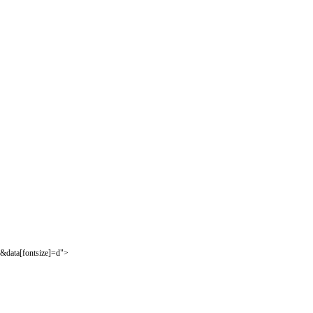
&data[fontsize]=d">