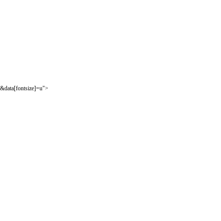
&data[fontsize]=u">