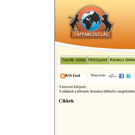
Gazdik oldala
Hírközpont
Kérdezz-felel
Megosztás:
RSS Feed
A keresett kifejezés :
.
A találatok a kibontás ikonokra klikkelve megtekinthe
Cikkek