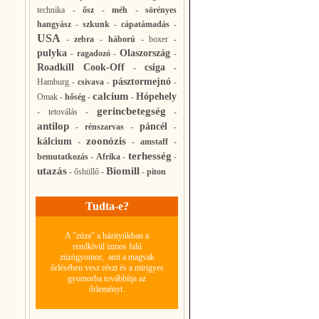
technika
-
ősz
-
méh
-
sörényes
hangyász
-
szkunk
-
cápatámadás
-
USA
-
zebra
-
háború
-
boxer
-
pulyka
Olaszország
-
ragadozó
-
-
Roadkill Cook-Off
csiga
-
-
pásztormejnó
Hamburg
-
csivava
-
-
calcium
Hópehely
Omak
-
hőség
-
-
gerincbetegség
-
tetoválás
-
-
antilop
páncél
-
rénszarvas
-
-
zoonózis
kálcium
-
-
amstaff
-
terhesség
bemutatkozás
-
Afrika
-
-
utazás
Biomill
-
őshüllő
-
-
piton
Tudta-e?
A "zúza" a házityúkban a
rendkívül izmos falú
zúzógyomor, ami a magvak
őrlésében vesz részt és a mirigyes
gyomorba továbbítja az
őrleményt.