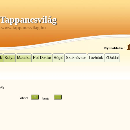
Tappancsvilág
www.tappancsvilag.hu
Nyitóoldalra :
ek
Kutya
Macska
Pet Doktor
Régió
Szaknévsor
Tévhitek
ZOoldal
tők.
kibont
bezár