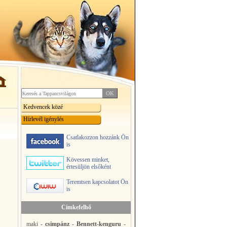
Kedvencek közé
Hírlevél igénylés
Csatlakozzon hozzánk Ön
is
Kövessen minket,
értesüljön elsőként
Teremtsen kapcsolatot Ön
is
Címkefelhő
maki
-
csimpánz
-
Bennett-kenguru
-