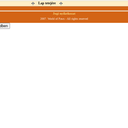
Lap tetejére
Jogi nyilatkozat
2007. World of Paws - All rights reserved