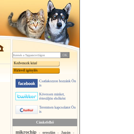
Kedvencek közé
Hírlevél igénylés
Csatlakozzon hozzánk Ön
is
Kövessen minket,
értesüljön elsőként
Teremtsen kapcsolatot Ön
is
Címkefelhő
mikrochip
-
oroszlán
-
Japán
-