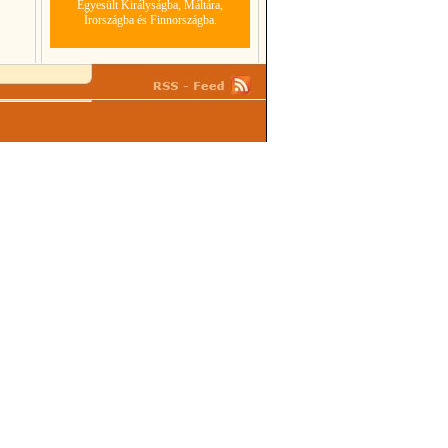
Egyesült Királyságba, Máltára,
Írországba és Finnországba.