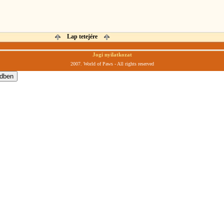
Lap tetejére
Jogi nyilatkozat
2007. World of Paws - All rights reserved