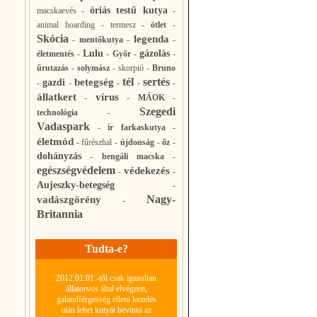
óriás testű kutya
macskaevés
-
-
animal hoarding
-
termesz
-
ötlet
-
Skócia
legenda
-
mentőkutya
-
-
Lulu
gázolás
életmentés
-
-
Győr
-
-
űrutazás
-
solymász
-
skorpió
-
Bruno
tél
sertés
betegség
gazdi
-
-
-
-
-
állatkert
vírus
-
-
MÁOK
-
Szegedi
technológia
-
Vadaspark
-
ír farkaskutya
-
életmód
-
fűrészhal
-
újdonság
-
őz
-
dohányzás
-
bengáli macska
-
egészségvédelem
védekezés
-
-
Aujeszky-betegség
-
Nagy-
vadászgörény
-
Britannia
Tudta-e?
2012.01.01 -től csak igazoltan
állatorvos által elvégzett,
galandférgesség elleni kezelés
után lehet kutyát bevinni az