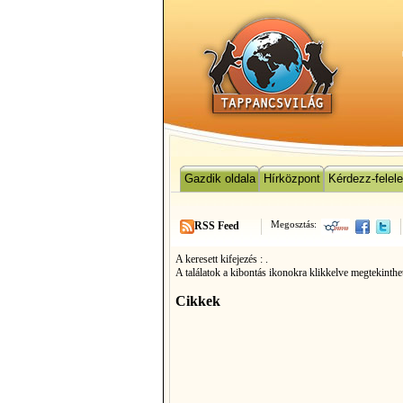
Gazdik oldala
Hírközpont
Kérdezz-felel
Megosztás:
RSS Feed
A keresett kifejezés :
.
A találatok a kibontás ikonokra klikkelve megtekinthe
Cikkek