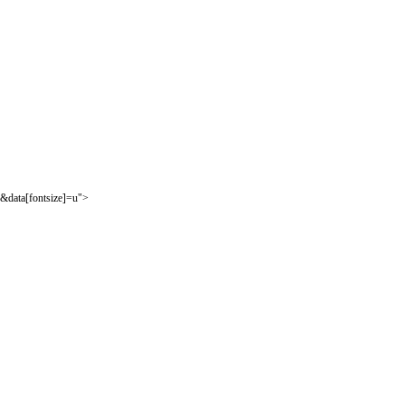
&data[fontsize]=u">