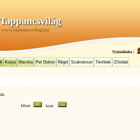
Tappancsvilág
www.tappancsvilag.hu
Nyitóoldalra :
ek
Kutya
Macska
Pet Doktor
Régió
Szaknévsor
Tévhitek
ZOoldal
tők.
kibont
bezár