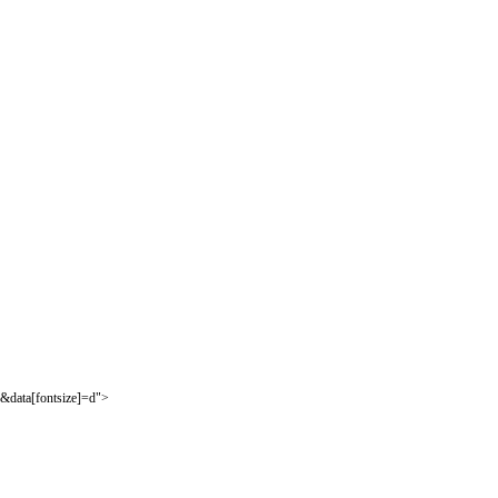
&data[fontsize]=d">