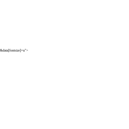
&data[fontsize]=u">