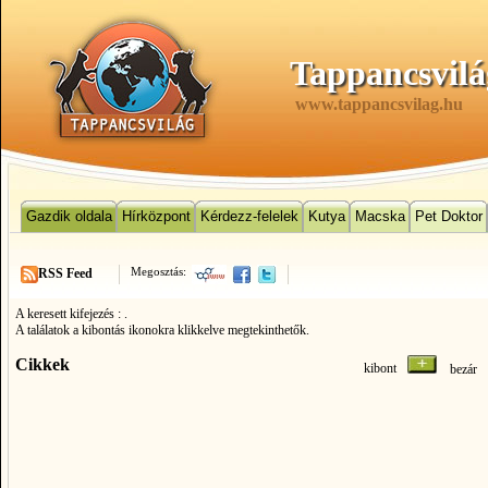
Tappancsvilá
www.tappancsvilag.hu
Gazdik oldala
Hírközpont
Kérdezz-felelek
Kutya
Macska
Pet Doktor
Megosztás:
RSS Feed
A keresett kifejezés :
.
A találatok a kibontás ikonokra klikkelve megtekinthetők.
Cikkek
kibont
bezá