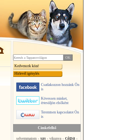
Kedvencek közé
Hírlevél igénylés
Csatlakozzon hozzánk Ön
is
Kövessen minket,
értesüljön elsőként
Teremtsen kapcsolatot Ön
is
Címkefelhő
cápa
sas
selyemmajom
-
-
vikunya
-
-