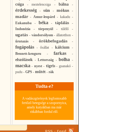
csiga
bálna
-
meztelencsiga
-
-
érdekesség
sün
mókus
-
-
-
madár
-
Amur-leopárd
-
kakadu
-
béka
táplálás
Eukanuba
-
-
-
Indonézia
-
törpenyúl
-
túlélő
-
ugatás
-
vándorsólyom
-
állatotthon
-
örökbefogadás
űrutazás
-
-
fogápolás
kálcium
-
ősállat
-
-
farkas
Bennett-kenguru
-
-
bolha
elszólások
-
Lettország
-
-
macska
tigris
-
nyest
-
-
guanakó
-
műtét
pudu
-
GPS
-
-
rák
Tudta-e?
A vadászgörények legfontosabb
fertőző betegsége a szopornyica,
amely kutyákban ma már
ritkábban fordul elő.