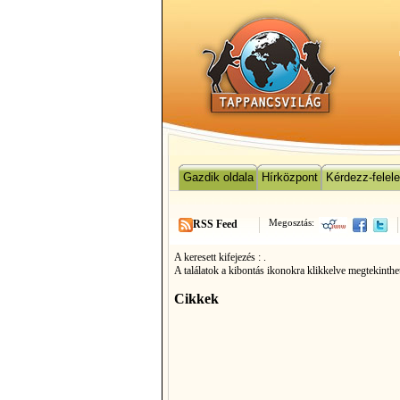
Gazdik oldala
Hírközpont
Kérdezz-felel
Megosztás:
RSS Feed
A keresett kifejezés :
.
A találatok a kibontás ikonokra klikkelve megtekinthe
Cikkek