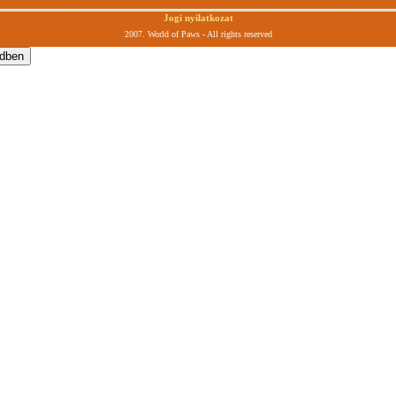
Jogi nyilatkozat
2007. World of Paws - All rights reserved