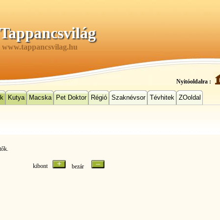
Tappancsvilág
www.tappancsvilag.hu
Nyitóoldalra :
ek
Kutya
Macska
Pet Doktor
Régió
Szaknévsor
Tévhitek
ZOoldal
tők.
kibont
bezár