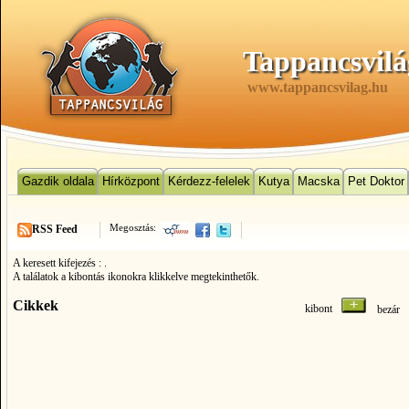
Tappancsvilá
www.tappancsvilag.hu
Gazdik oldala
Hírközpont
Kérdezz-felelek
Kutya
Macska
Pet Doktor
Megosztás:
RSS Feed
A keresett kifejezés :
.
A találatok a kibontás ikonokra klikkelve megtekinthetők.
Cikkek
kibont
bezá