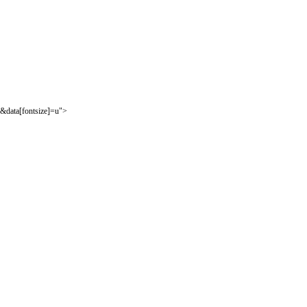
&data[fontsize]=u">