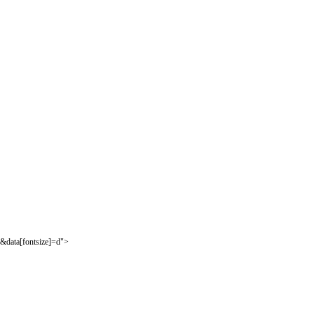
&data[fontsize]=d">