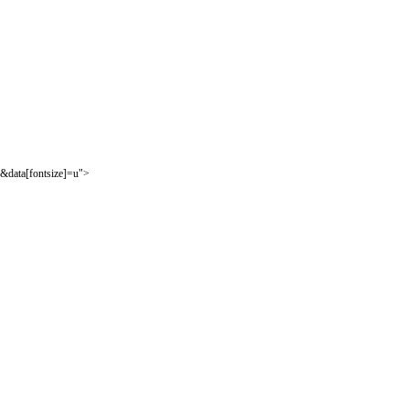
&data[fontsize]=u">