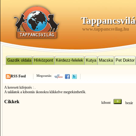
Tappancsvilá
www.tappancsvilag.hu
Gazdik oldala
Hírközpont
Kérdezz-felelek
Kutya
Macska
Pet Doktor
Megosztás:
RSS Feed
A keresett kifejezés :
.
A találatok a kibontás ikonokra klikkelve megtekinthetők.
Cikkek
kibont
bezá