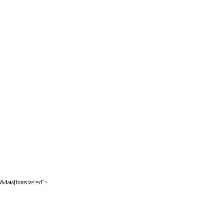
&data[fontsize]=d">