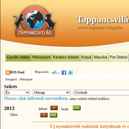
Tappancsvilá
www.tappancsvilag.hu
Gazdik oldala
Hírközpont
Kérdezz-felelek
Kutya
Macska
Pet Doktor
Megosztás:
RSS Feed
Navigáció :
Hírközpont
Szűrés
Összes cikk időrendi sorrendben,
nincs szűrési feltétel beállítva
2013
kibont
bezár
Július
Új nyomkövető eszközök kutyáknak és 