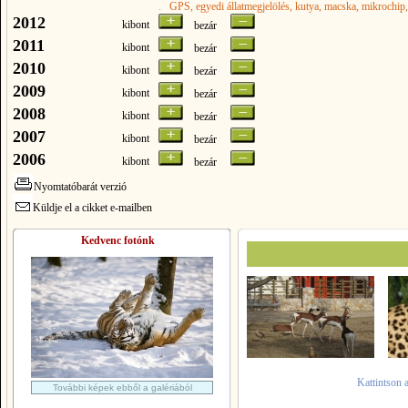
.
GPS
, egyedi állatmegjelölés
, kutya
, macska
, mikrochip
2012
kibont
bezár
2011
kibont
bezár
2010
kibont
bezár
2009
kibont
bezár
2008
kibont
bezár
2007
kibont
bezár
2006
kibont
bezár
Nyomtatóbarát verzió
Küldje el a cikket e-mailben
Kedvenc fotónk
Kattintson 
További képek ebből a galériából