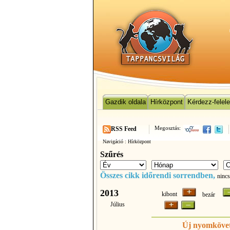
Gazdik oldala
Hírközpont
Kérdezz-felel
Megosztás:
RSS Feed
Navigáció :
Hírközpont
Szűrés
Összes cikk időrendi sorrendben,
nincs
2013
kibont
bezár
Július
Új nyomkövet