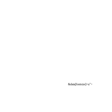
&data[fontsize]=u">