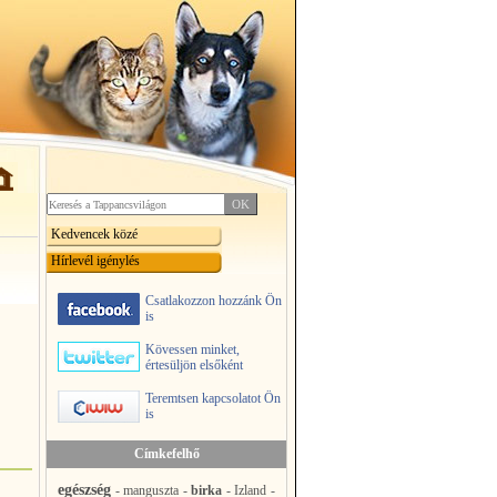
Kedvencek közé
Hírlevél igénylés
Csatlakozzon hozzánk Ön
is
Kövessen minket,
értesüljön elsőként
Teremtsen kapcsolatot Ön
is
Címkefelhő
egészség
-
manguszta
-
birka
-
Izland
-