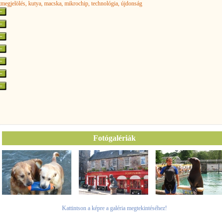
atmegjelölés
, kutya
, macska
, mikrochip
, technológia
, újdonság
Fotógalériák
Kattintson a képre a galéria megtekintéséhez!