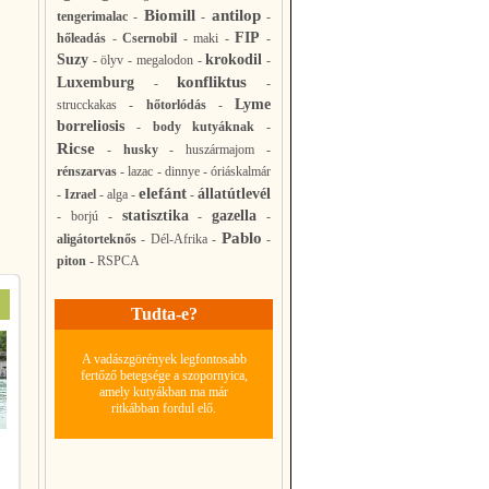
Biomill
antilop
tengerimalac
-
-
-
FIP
hőleadás
-
Csernobil
-
maki
-
-
Suzy
krokodil
-
ölyv
-
megalodon
-
-
konfliktus
Luxemburg
-
-
Lyme
strucckakas
-
hőtorlódás
-
borreliosis
-
body kutyáknak
-
Ricse
-
husky
-
huszármajom
-
rénszarvas
-
lazac
-
dinnye
-
óriáskalmár
elefánt
állatútlevél
-
Izrael
-
alga
-
-
statisztika
gazella
-
borjú
-
-
-
Pablo
aligátorteknős
-
Dél-Afrika
-
-
piton
-
RSPCA
Tudta-e?
A vadászgörények legfontosabb
fertőző betegsége a szopornyica,
amely kutyákban ma már
ritkábban fordul elő.