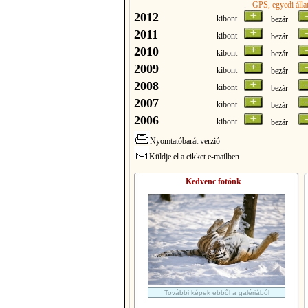
.
GPS
, egyedi áll
2012
kibont
bezár
2011
kibont
bezár
2010
kibont
bezár
2009
kibont
bezár
2008
kibont
bezár
2007
kibont
bezár
2006
kibont
bezár
Nyomtatóbarát verzió
Küldje el a cikket e-mailben
Kedvenc fotónk
További képek ebből a galériából