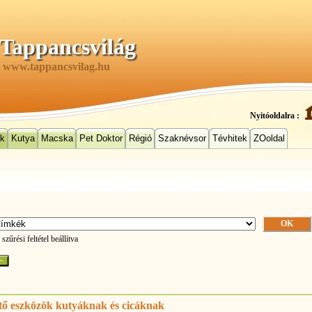
Tappancsvilág
www.tappancsvilag.hu
Nyitóoldalra :
ek
Kutya
Macska
Pet Doktor
Régió
Szaknévsor
Tévhitek
ZOoldal
 szűrési feltétel beállítva
ő eszközök kutyáknak és cicáknak