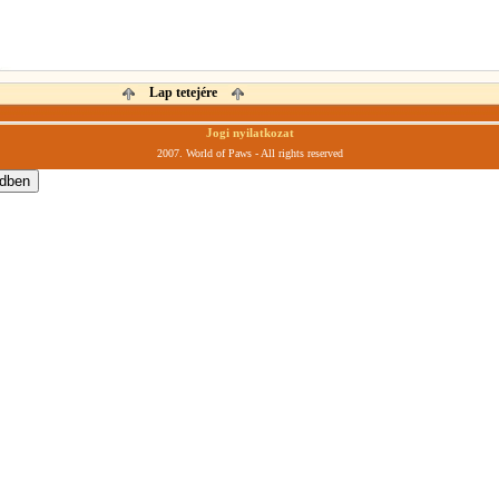
Lap tetejére
Jogi nyilatkozat
2007. World of Paws - All rights reserved