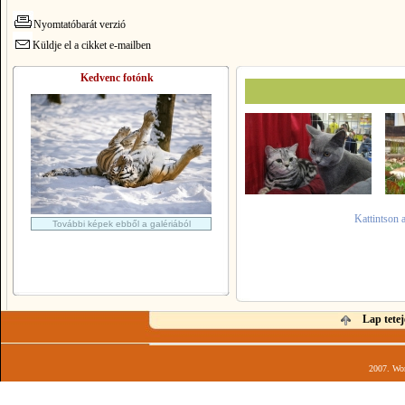
Nyomtatóbarát verzió
Küldje el a cikket e-mailben
Kedvenc fotónk
Kattintson 
További képek ebből a galériából
Lap tetej
2007. Wor