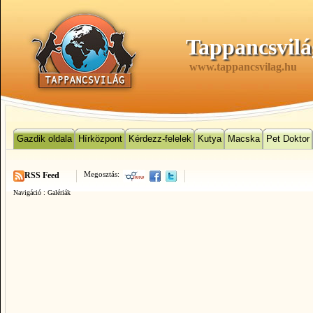
Tappancsvilá
www.tappancsvilag.hu
Gazdik oldala
Hírközpont
Kérdezz-felelek
Kutya
Macska
Pet Doktor
Megosztás:
RSS Feed
Navigáció :
Galériák