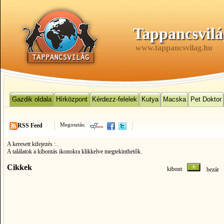
Tappancsvilá
www.tappancsvilag.hu
Gazdik oldala
Hírközpont
Kérdezz-felelek
Kutya
Macska
Pet Doktor
Megosztás:
RSS Feed
A keresett kifejezés :
.
A találatok a kibontás ikonokra klikkelve megtekinthetők.
Cikkek
kibont
bezá