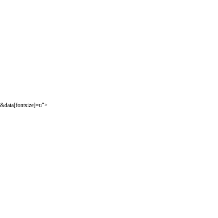
&data[fontsize]=u">