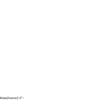
&data[fontsize]=d">