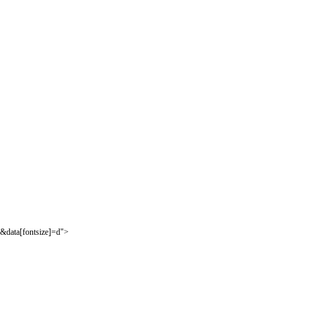
&data[fontsize]=d">