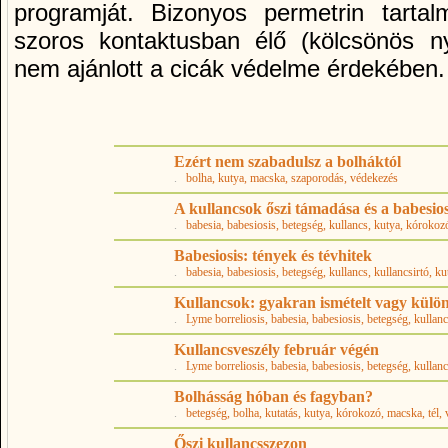
programját. Bizonyos permetrin tarta
szoros kontaktusban élő (kölcsönös n
nem ajánlott a cicák védelme érdekében.
Ezért nem szabadulsz a bolháktól
.
bolha
, kutya
, macska
, szaporodás
, védekezés
A kullancsok őszi támadása és a babesios
.
babesia
, babesiosis
, betegség
, kullancs
, kutya
, kórokoz
Babesiosis: tények és tévhitek
.
babesia
, babesiosis
, betegség
, kullancs
, kullancsirtó
, ku
Kullancsok: gyakran ismételt vagy külö
.
Lyme borreliosis
, babesia
, babesiosis
, betegség
, kullan
Kullancsveszély február végén
.
Lyme borreliosis
, babesia
, babesiosis
, betegség
, kullan
Bolhásság hóban és fagyban?
.
betegség
, bolha
, kutatás
, kutya
, kórokozó
, macska
, tél
,
Őszi kullancsszezon