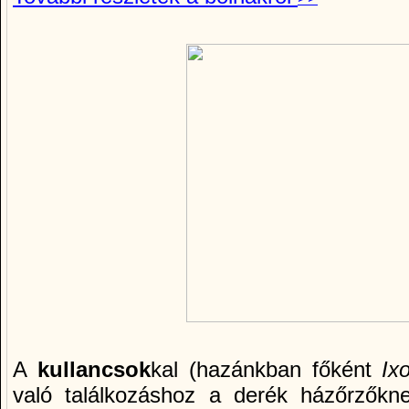
A
kullancsok
kal (hazánkban főként
Ix
való találkozáshoz a derék házőrzőkn