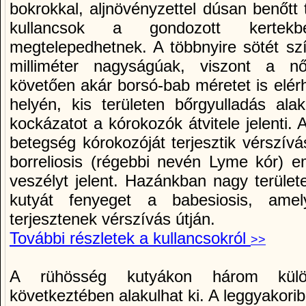
bokrokkal, aljnövényzettel dúsan benőtt t
kullancsok a gondozott kerte
megtelepedhetnek. A többnyire sötét szí
milliméter nagyságúak, viszont a nős
követően akár borsó-bab méretet is elérh
helyén, kis területen bőrgyulladás ala
kockázatot a kórokozók átvitele jelenti. 
betegség kórokozóját terjesztik vérszí­
borreliosis (régebbi nevén Lyme kór) e
veszélyt jelent. Hazánkban nagy terület
kutyát fenyeget a babesiosis, amel
terjesztenek vérszí­vás útján.
További részletek a kullancsokról
>>
A rühösség kutyákon három külön
következtében alakulhat ki. A leggyakori