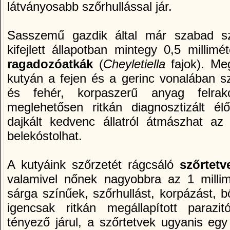
látványosabb szőrhullással jár.
Sasszemű gazdik által már szabad sz
kifejlett állapotban mintegy 0,5 millim
ragadozóatkák
(
Cheyletiella
fajok). Me
kutyán a fejen és a gerinc vonalában sz
és fehér, korpaszerű anyag felrak
meglehetősen ritkán diagnosztizált é
dajkált kedvenc állatról átmászhat a
belekóstolhat.
A kutyáink szőrzetét rágcsáló
szőrtetv
valamivel nőnek nagyobbra az 1 millim
sárga szí­nűek, szőrhullást, korpázást, 
igencsak ritkán megállapí­tott parazit
tényező járul, a szőrtetvek ugyanis egy 