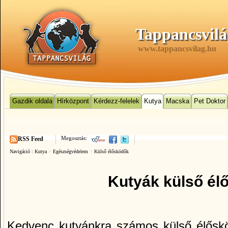
Tappancsvilá
www.tappancsvilag.hu
Gazdik oldala
Hírközpont
Kérdezz-felelek
Kutya
Macska
Pet Doktor
Megosztás:
RSS Feed
Navigáció :
Kutya
>
Egészségvédelem
>
Külső élősködők
Kutyák külső él
Kedvenc kutyánkra számos külső élőskö