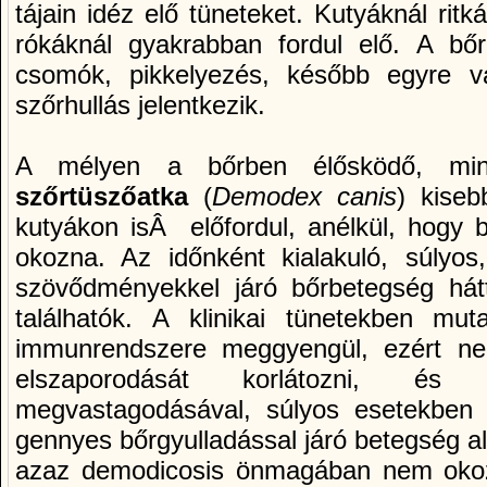
tájain idéz elő tüneteket. Kutyáknál ritk
rókáknál gyakrabban fordul elő. A bőrö
csomók, pikkelyezés, később egyre v
szőrhullás jelentkezik.
A mélyen a bőrben élősködő, mi
szőrtüszőatka
(
Demodex canis
) kise
kutyákon isÂ előfordul, anélkül, hogy b
okozna. Az időnként kialakuló, súlyos,
szövődményekkel járó bőrbetegség hát
találhatók. A klinikai tünetekben mu
immunrendszere meggyengül, ezért ne
elszaporodását korlátozni, és
megvastagodásával, súlyos esetekben tel
gennyes bőrgyulladással járó betegség ala
azaz demodicosis önmagában nem okoz 