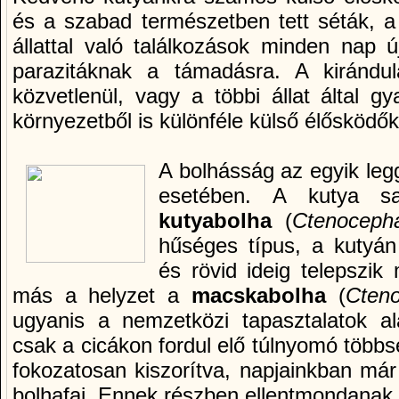
és a szabad természetben tett séták, a
állattal való találkozások minden nap 
parazitáknak a támadásra. A kirándul
közvetlenül, vagy a többi állat által g
környezetből is különféle külső élősködők
A bolhásság az egyik leg
esetében. A kutya saj
kutyabolha
(
Ctenocepha
hűséges tí­pus, a kutyán
és rövid ideig telepszik
más a helyzet a
macskabolha
(
Cteno
ugyanis a nemzetközi tapasztalatok 
csak a cicákon fordul elő túlnyomó több
fokozatosan kiszorí­tva, napjainkban má
bolhafaj. Ennek részben ellentmondanak 