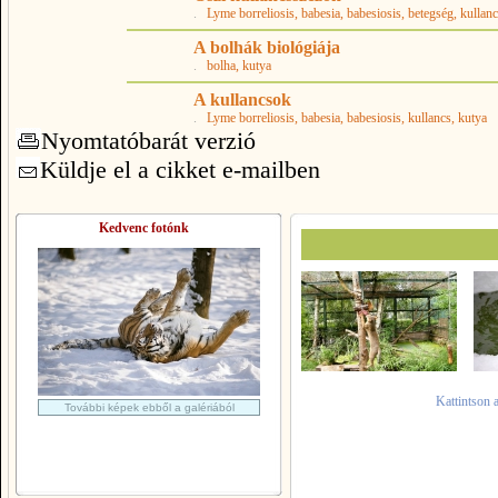
.
Lyme borreliosis
, babesia
, babesiosis
, betegség
, kullan
A bolhák biológiája
.
bolha
, kutya
A kullancsok
.
Lyme borreliosis
, babesia
, babesiosis
, kullancs
, kutya
Nyomtatóbarát verzió
Küldje el a cikket e-mailben
Kedvenc fotónk
Kattintson 
További képek ebből a galériából