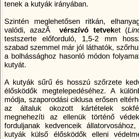
tenek a kutyák irányában.
Szintén meglehetősen ritkán, elhanya
valódi, azazÂ
vérszí­vó tetvek
et (
Lin
testszerte előforduló, 1,5-2 mm hoss
szabad szemmel már jól láthatók, szőrhu
a bolhássághoz hasonló módon folyamatos
kutyát.
A kutyák sűrű és hosszú szőrzete kedvez
élősködők megtelepedéséhez. A különb
módja, szaporodási ciklusa erősen eltér
az általuk okozott kártételek sokf
megnehezí­ti az ellenük történő véde
forduljanak kedvenceik állatorvosáho
kutyák külső élősködők elleni védelm