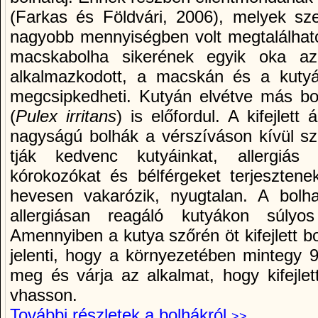
(Farkas és Földvári, 2006), melyek sze
nagyobb mennyiségben volt megtalálha
macskabolha sikerének egyik oka a
alkalmazkodott, a macskán és a kutyá
megcsipkedheti. Kutyán elvétve más bol
(
Pulex irritans
) is előfordul. A kifejlett
nagyságú bolhák a vérszí­váson kí­vül 
tják kedvenc kutyáinkat, allergiás 
kórokozókat és bélférgeket terjeszten
hevesen vakarózik, nyugtalan. A bolh
allergiásan reagáló kutyákon súlyos 
Amennyiben a kutya szőrén öt kifejlett bo
jelenti, hogy a környezetében mintegy 9
meg és várja az alkalmat, hogy kifejlet
vhasson.
További részletek a bolhákról
>>