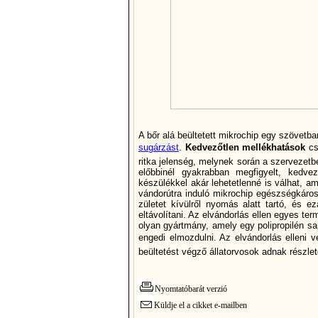
A bőr alá beültetett mikrochip egy szövetba
sugárzást
.
Kedvezőtlen mellékhatások
csa
ritka jelenség, melynek során a szervezetb
előbbinél gyakrabban megfigyelt, kedvez
készülékkel akár lehetetlenné is válhat, a
vándorútra induló mikrochip egészségkáros
zületet kí­vülről nyomás alatt tartó, és e
eltávolí­tani. Az elvándorlás ellen egyes 
olyan gyártmány, amely egy polipropilén s
engedi elmozdulni. Az elvándorlás elleni v
beültetést végző állatorvosok adnak részlete
Nyomtatóbarát verzió
Küldje el a cikket e-mailben