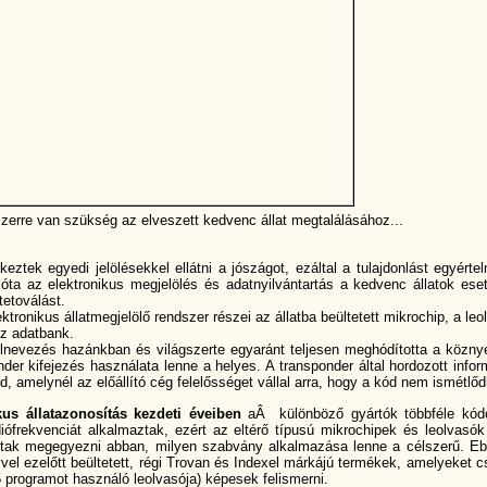
erre van szükség az elveszett kedvenc állat megtalálásához...
keztek egyedi jelölésekkel ellátni a jószágot, ezáltal a tulajdonlást egyérte
 óta az elektronikus megjelölés és adatnyilvántartás a kedvenc állatok ese
tetoválást.
ktronikus állatmegjelölő rendszer részei az állatba beültetett mikrochip, a leo
z adatbank.
lnevezés hazánkban és világszerte egyaránt teljesen meghódí­totta a köznye
nder kifejezés használata lenne a helyes. A transponder által hordozott infor
, amelynél az előállí­tó cég felelősséget vállal arra, hogy a kód nem ismétlőd
kus állatazonosí­tás kezdeti éveiben
aÂ különböző gyártók többféle kód
diófrekvenciát alkalmaztak, ezért az eltérő tí­pusú mikrochipek és leolvasó
tudtak megegyezni abban, milyen szabvány alkalmazása lenne a célszerű. Eb
el ezelőtt beültetett, régi Trovan és Indexel márkájú termékek, amelyeket c
5 programot használó leolvasója) képesek felismerni.