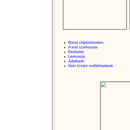
Rövid chiptörténelem
A kód szerkezete
Beültetés
Leolvasás
Adatbank
Nem kí­vánt mellékhatások