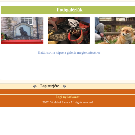
Fotógalériák
Kattintson a képre a galéria megtekintéséhez!
Lap tetejére
Jogi nyilatkozat
2007. World of Paws - All rights reserved