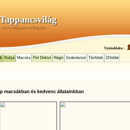
Tappancsvilág
www.tappancsvilag.hu
Nyitóoldalra :
ek
Kutya
Macska
Pet Doktor
Régió
Szaknévsor
Tévhitek
ZOoldal
ip macsákban és kedvenc állatainkban