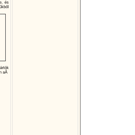
e, és
űkből
ártók
an aÂ