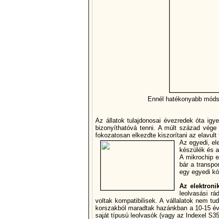
Ennél hatékonyabb módsz
Az állatok tulajdonosai évezredek óta igye
bizonyí­thatóvá tenni. A múlt század vége
fokozatosan elkezdte kiszorí­tani az elavult 
Az egyedi, ele
készülék és a
A mikrochip e
bár a transpo
egy egyedi kód
Az elektroni
leolvasási rá
voltak kompatibilisek. A vállalatok nem 
korszakból maradtak hazánkban a 10-15 évv
saját tí­pusú leolvasók (vagy az Indexel S3