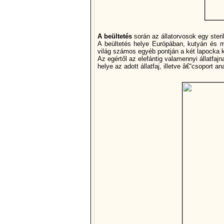
A beültetés
során az állatorvosok egy steri
A beültetés helye Európában, kutyán és ma
világ számos egyéb pontján a két lapocka kö
Az egértől az elefántig valamennyi állatfa
helye az adott állatfaj, illetve â€“csoport 