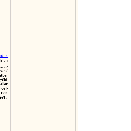
át ki
í­vül
sa az
lvasó
etben
yökí­
llett
tezik
l nem
ről a