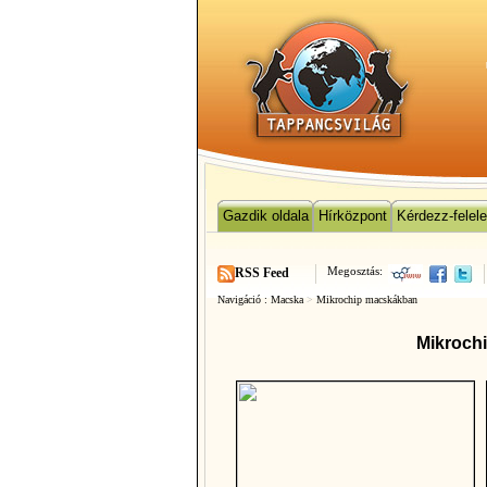
Gazdik oldala
Hírközpont
Kérdezz-felel
Megosztás:
RSS Feed
Navigáció :
Macska
>
Mikrochip macskákban
Mikroch