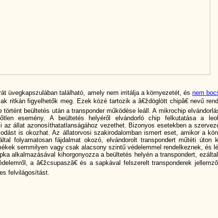
rát üvegkapszulában található, amely nem irritálja a környezetét, és
nem bocs
k ritkán figyelhetők meg. Ezek közé tartozik a â€ždöglött chipâ€ nevű rendk
e történt beültetés után a transponder működése leáll. A mikrochip elvándorlá
őtlen esemény. A beültetés helyéről elvándorló chip felkutatása a leo
mi az állat azonosí­thatatlanságához vezethet. Bizonyos esetekben a szervez
odást is okozhat. Az állatorvosi szakirodalomban ismert eset, amikor a kön
záltal folyamatosan fájdalmat okozó, elvándorolt transpondert műtéti úton ke
termékek semmilyen vagy csak alacsony szintű védelemmel rendelkeznek, és lé
apka alkalmazásával kihorgonyozza a beültetés helyén a transpondert, ezálta
édelemről, a â€žcsupaszâ€ és a sapkával felszerelt transponderek jellemzői
s felvilágosí­tást.