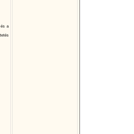
 és a
tetés