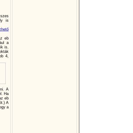
sszes
ly is
zhető
az eb
ául a
ik is.
okták
bb 4,
ni. A
l. Ha
az eb
t.) A
ogy a