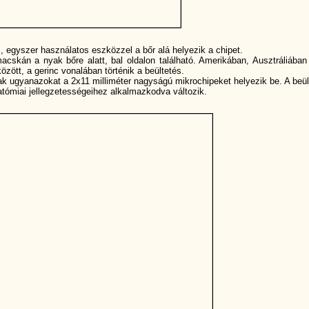
l, egyszer használatos eszközzel a bőr alá helyezik a chipet.
cskán a nyak bőre alatt, bal oldalon található. Amerikában, Ausztráliában
zött, a gerinc vonalában történik a beültetés.
jnak ugyanazokat a 2x11 milliméter nagyságú mikrochipeket helyezik be. A beül
anatómiai jellegzetességeihez alkalmazkodva változik.