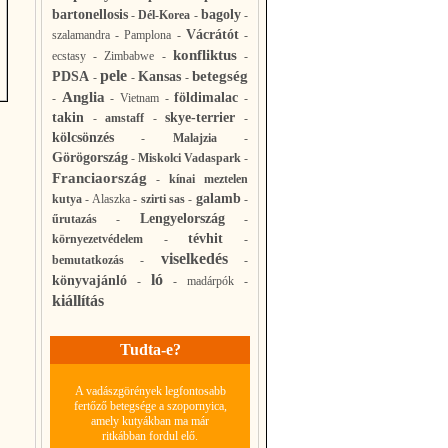
bartonellosis
bagoly
-
Dél-Korea
-
-
Vácrátót
szalamandra
-
Pamplona
-
-
konfliktus
ecstasy
-
Zimbabwe
-
-
pele
betegség
PDSA
Kansas
-
-
-
Anglia
földimalac
-
-
Vietnam
-
-
takin
skye-terrier
-
amstaff
-
-
kölcsönzés
-
Malajzia
-
Görögország
-
Miskolci Vadaspark
-
Franciaország
-
kínai meztelen
galamb
kutya
-
Alaszka
-
szirti sas
-
-
Lengyelország
űrutazás
-
-
tévhit
környezetvédelem
-
-
viselkedés
bemutatkozás
-
-
ló
könyvajánló
-
-
madárpók
-
kiállítás
Tudta-e?
A vadászgörények legfontosabb
fertőző betegsége a szopornyica,
amely kutyákban ma már
ritkábban fordul elő.