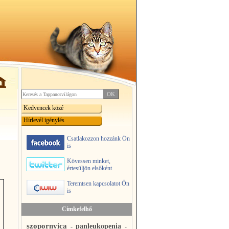
Kedvencek közé
Hírlevél igénylés
Csatlakozzon hozzánk Ön
is
Kövessen minket,
értesüljön elsőként
Teremtsen kapcsolatot Ön
is
Címkefelhő
szopornyica
panleukopenia
-
-