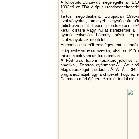
A fokozódó zűrzavart megelégelte a FECAV
1992-től az FDX-A tí­pusú rendszer elterje
állt.
Tartós megoldásként, Európában 1996
szabványokat, amelyek egységesí­tet
rádiófrekvenciát. Ebben a rendszerben a k
kerül kií­rásra vagy nulla) karakterből 
gyártó leolvasója bármely másik cég mi
szabványoknak megfelel.
Európában sikerült egységesí­teni a termé
világ számos más pontján, ahol az ISO s
mikrochipek vannak forgalomban.
A kód
első három karaktere jelölheti a
amerikai, Destron gyártmány.Â Az első
Magyarországot például aÂ Â Â 348 je
programozhatják úgy a chipeket, hogy az el
Datamars márkájú termékeknél fordul elő.