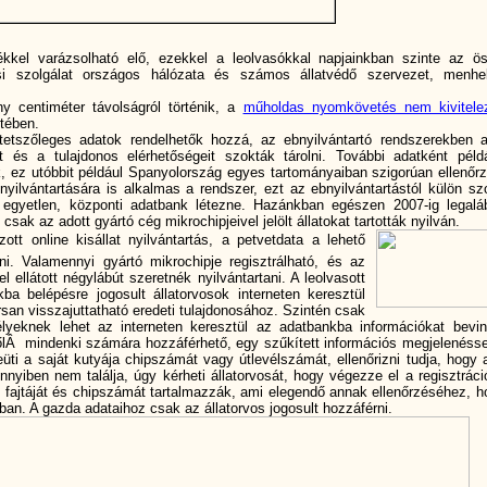
kkel varázsolható elő, ezekkel a leolvasókkal napjainkban szinte az ö
vosi szolgálat országos hálózata és számos állatvédő szervezet, menhe
 centiméter távolságról történik,
a
műholdas nyomkövetés nem kivitele
tében.
tetszőleges adatok rendelhetők hozzá, az ebnyilvántartó rendszerekben 
ját és a tulajdonos elérhetőségeit szokták tárolni. További adatként péld
tik, ez utóbbit például Spanyolország egyes tartományaiban szigorúan ellenőrz
 nyilvántartására is alkalmas a rendszer, ezt az ebnyilvántartástól külön sz
l egyetlen, központi adatbank létezne. Hazánkban egészen 2007-ig legalá
ak az adott gyártó cég mikrochipjeivel jelölt állatokat tartották nyilván.
zott online kisállat nyilvántartás, a petvetdata a lehető
dni. Valamennyi gyártó mikrochipje regisztrálható, és az
l ellátott négylábút szeretnék nyilvántartani. A leolvasott
ba belépésre jogosult állatorvosok interneten keresztül
orsan visszajuttatható eredeti tulajdonosához. Szintén csak
lyeknek lehet az interneten keresztül az adatbankba információkat bevin
lÂ mindenki számára hozzáférhető, egy szűkí­tett információs megjelenésse
beüti a saját kutyája chipszámát vagy útlevélszámát, ellenőrizni tudja, hogy 
nyiben nem találja, úgy kérheti állatorvosát, hogy végezze el a regisztráció
 fajtáját és chipszámát tartalmazzák, ami elegendő annak ellenőrzéséhez, h
sban. A gazda adataihoz csak az állatorvos jogosult hozzáférni.