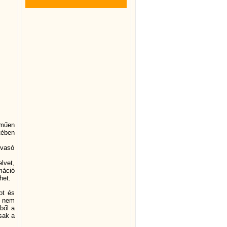
lműen
tében
lvasó
lvet,
máció
het.
ot és
k nem
ből a
sak a