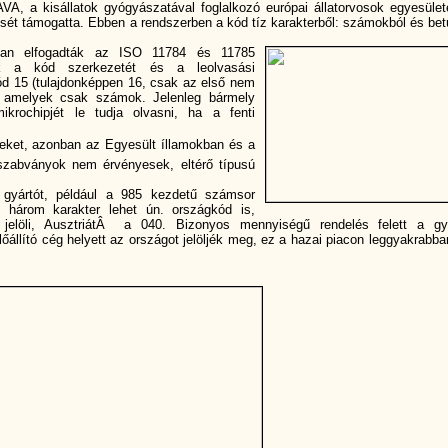
A, a kisállatok gyógyászatával foglalkozó európai állatorvosok egyesület
dését támogatta. Ebben a rendszerben a kód tí­z karakterből: számokból és bet
-ban elfogadták az ISO 11784 és 11785
ték a kód szerkezetét és a leolvasási
ód 15 (tulajdonképpen 16, csak az első nem
áll, amelyek csak számok. Jelenleg bármely
krochipjét le tudja olvasni, ha a fenti
keket, azonban az Egyesült íllamokban és a
zabványok nem érvényesek, eltérő tí­pusú
 gyártót, például a 985 kezdetű számsor
 három karakter lehet ún. országkód is,
löli, AusztriátÂ a 040. Bizonyos mennyiségű rendelés felett a gy
őállí­tó cég helyett az országot jelöljék meg, ez a hazai piacon leggyakrabb