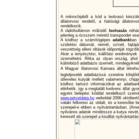
A mikrochipből a kód a leolvasó készülé
állatorvosi rendelő, a hatósági állator
rendelkezik.
A rádióhullámon működő
leolvasás
néhány
jelenleg a rizsszem méretű transponder ese
A kódhoz a számí­tógépes
adatbank
ban 
születési dátumát, nemét, szí­nét, fajtá
veszettség elleni oltások időpontját rögzí­
Akár a tenyésztési, kiállí­tási eredmények
üzemeltetni. Ritka az olyan ország, aho
különböző adatbázis üzemelt, mindegyiknél cs
A Magyar íllatorvosi Kamara által létreho
legteljesebb adatbázissá szeretne kifejlő
útleveles kutyák mellett valamennyi, chippe
kódhoz tartozó információkat az adatbank
elérhetik, í­gy a megtalált kedvenc állat gy
egyéni belépési kóddal rendelkező szemé
www.petvetdata.hu
weboldal 2006 októbertő
valaki felkeresi az oldalt, és a keresőbe 
szerepel-e ebben a nyilvántartásban. (Amen
nyilvános adatok mindössze a kutya nevét,
keresett eb szerepel a kisállat nyilvántartá