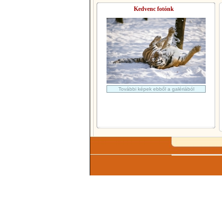
Kedvenc fotónk
További képek ebből a galériából