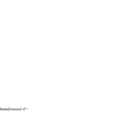
&data[fontsize]=d">