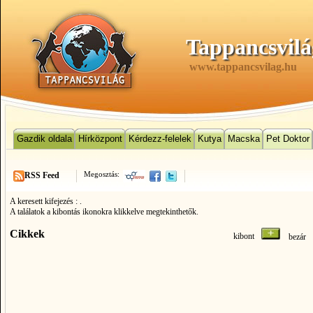
Tappancsvilá
www.tappancsvilag.hu
Gazdik oldala
Hírközpont
Kérdezz-felelek
Kutya
Macska
Pet Doktor
Megosztás:
RSS Feed
A keresett kifejezés :
.
A találatok a kibontás ikonokra klikkelve megtekinthetők.
Cikkek
kibont
bezá