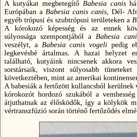
A kutyákat megbetegítő
Babesia canis
hár
Európában a
Babesia canis canis
, Dél- Af
egyéb trópusi és szubtrópusi területeken a
B
A kórokozó képesség és az ennek köve
súlyossága szempontjából a
Babesia cani
veszélyt, a
Babesia canis vogeli
pedig eb
legkevésbé ártalmas. A hazai helyzet e
található, kutyáink nincsenek akkora ves
sorstársaik, viszont súlyosabb tüneteke
következtében, mint az amerikai kontinense
A babesiák a fertőzött kullancsból kerülnek 
kórokozót hordozó szukából a vemhesség 
átjuthatnak az élősködők, így a kölykök má
vértranszfúzió során történő fertőződés elmél