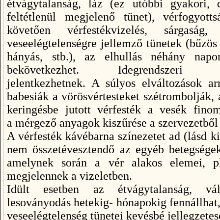
étvágytalanság, láz (ez utóbbi gyakori,
feltétlenül megjelenő tünet), vérfogyotts
követően vérfestékvizelés, sárgaság
veseelégtelenségre jellemző tünetek (bűzös 
hányás, stb.), az elhullás néhány napo
bekövetkezhet. Idegrendszeri t
jelentkezhetnek. A súlyos elváltozások ar
babesiák a vörösvértesteket szétrombolják, 
keringésbe jutott vérfesték a vesék finom
a mérgező anyagok kiszűrése a szervezetből 
A vérfesték kávébarna színezetet ad (lásd k
nem összetévesztendő az egyéb betegségek 
amelynek során a vér alakos elemei, pl.
megjelennek a vizeletben.
Idült esetben az étvágytalanság, vál
lesoványodás hetekig- hónapokig fennállhat,
veseelégtelenség tünetei kevésbé jellegzetes