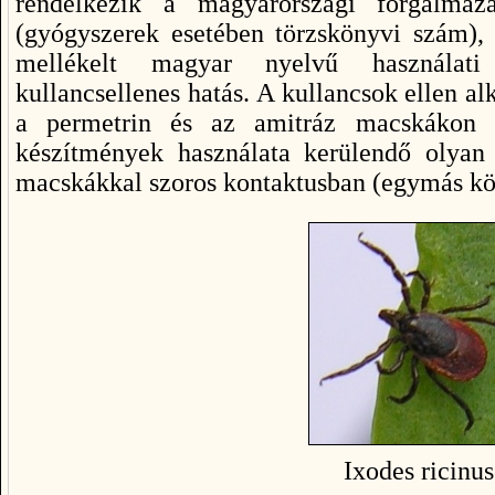
rendelkezik a magyarországi forgalmazá
(gyógyszerek esetében törzskönyvi szám), 
mellékelt magyar nyelvű használati 
kullancsellenes hatás. A kullancsok ellen 
a permetrin és az amitráz macskákon 
készítmények használata kerülendő olyan
macskákkal szoros kontaktusban (egymás köl
Ixodes ricinus