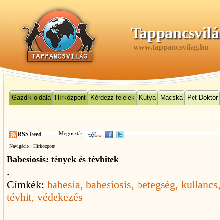
Tappancsvilá
www.tappancsvilag.hu
Gazdik oldala
Hírközpont
Kérdezz-felelek
Kutya
Macska
Pet Doktor
Megosztás:
RSS Feed
Navigáció :
Hírközpont
Babesiosis: tények és tévhitek
.
Címkék:
babesia
, babesiosis
, betegség
, kullancs
tévhit
, védekezés