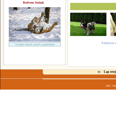
Kedvenc fotónk
Kattintson 
További képek ebből a galériából
Lap tetej
2007. Wor