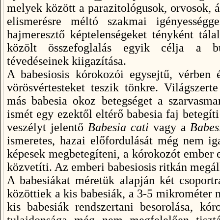
melyek között a parazitológusok, orvosok, á
elismerésre méltó szakmai igényességge
hajmeresztő képtelenségeket tényként tálal
közölt összefoglalás egyik célja a bu
tévedéseinek kiigazítása.
A babesiosis kórokozói egysejtű, vérben 
vörösvértesteket teszik tönkre. Világszerte
más babesia okoz betegséget a szarvasma
ismét egy ezektől eltérő babesia faj betegí
veszélyt jelentő
Babesia cati
vagy a
Babesi
ismeretes, hazai előfordulását még nem ig
képesek megbetegíteni, a kórokozót ember es
közvetíti. Az emberi babesiosis ritkán megál
A babesiákat méretük alapján két csoportr
közöttiek a kis babesiák, a 3-5 mikrométer
kis babesiák rendszertani besorolása, kó
tulajdonsága még nem megfelelően tiszt