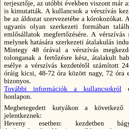
terjesztője, az utóbbi években viszont már 
is kimutatták. A kullancsok a vérszívás ke
be az áldozat szervezetébe a kórokozókat. 
ugyanis olyan szerkezeti formában talá
emlősállatok megfertőzésére. A vérszívás 
melynek hatására szerkezeti átalakulás indu
Mintegy 48 órával a vérszívás megkezd
tolonganak a fertőzésre kész, átalakult ba
esélye a vérszívás kezdetétől számított 2
óráig kicsi, 48-72 óra között nagy, 72 óra e
bizonyos.
További információk a kullancsokról
o
honlapon.
Megbetegedett kutyákon a következő 
jelentkeznek:
Heveny esetben: kezdetben bágya