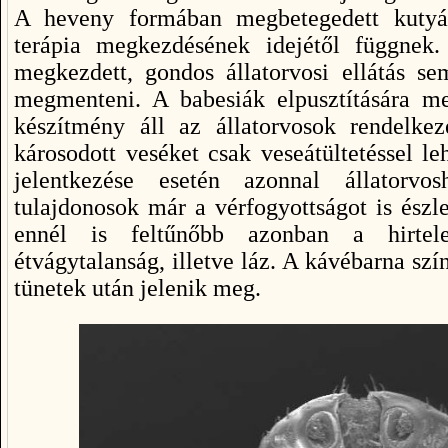
A heveny formában megbetegedett kutyák
terápia megkezdésének idejétől függnek
megkezdett, gondos állatorvosi ellátás se
megmenteni. A babesiák elpusztítására me
készítmény áll az állatorvosok rendelke
károsodott veséket csak veseátültetéssel le
jelentkezése esetén azonnal állatorvo
tulajdonosok már a vérfogyottságot is észl
ennél is feltűnőbb azonban a hirtele
étvágytalanság, illetve láz. A kávébarna szí
tünetek után jelenik meg.