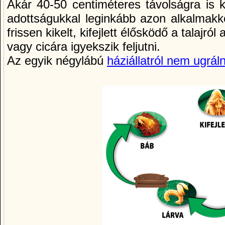
Akár 40-50 centiméteres távolságra is 
adottságukkal leginkább azon alkalmakk
frissen kikelt, kifejlett élősködő a talajr
vagy cicára igyekszik feljutni.
Az egyik négylábú
háziállatról nem ugrál