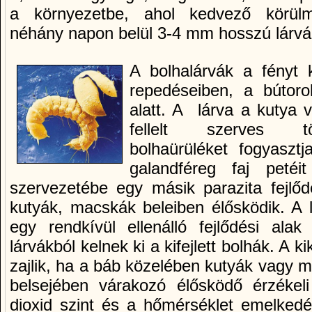
a környezetbe, ahol kedvező körül
néhány napon belül 3-4 mm hosszú lárvák
A bolhalárvák a fényt k
repedéseiben, a bútoro
alatt. A lárva a kutya
fellelt szerves tö
bolhaürüléket fogyaszt
galandféreg faj petéit
szervezetébe egy másik parazita fejlőd
kutyák, macskák beleiben élősködik. A 
egy rendkívül ellenálló fejlődési alak
lárvákból kelnek ki a kifejlett bolhák. A 
zajlik, ha a báb közelében kutyák vagy 
belsejében várakozó élősködő érzékel
dioxid szint és a hőmérséklet emelkedé