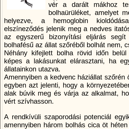
vér a darált mákhoz te
bolhaürüléket, amelyet me
helyezve, a hemoglobin kioldódása
elszíneződés jelenik meg a nedves itató
az egyszerű bizonyítási eljárás seg
bolhafésű az állat szőréből bolhát nem, c
Néhány kifejlett bolha rövid időn belül
képes a lakásunkat elárasztani, ha eg
állatainkon utazva.
Amennyiben a kedvenc háziállat szőrén öt 
egyben azt jelenti, hogy a környezetébe
alak búvik meg és várja az alkalmat, hog
vért szívhasson.
A rendkívüli szaporodási potenciál egyi
amennyiben három bolhás cica öt héten 