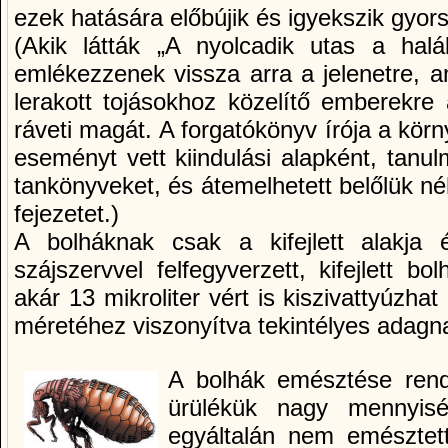
ezek hatására előbújik és igyekszik gyors
(Akik látták „A nyolcadik utas a halál
emlékezzenek vissza arra a jelenetre, a
lerakott tojásokhoz közelítő emberekre 
ráveti magát. A forgatókönyv írója a kör
eseményt vett kiindulási alapként, tanul
tankönyveket, és átemelhetett belőlük n
fejezetet.)
A bolháknak csak a kifejlett alakja 
szájszervvel felfegyverzett, kifejlett 
akár 13 mikroliter vért is kiszivattyúzhat
méretéhez viszonyítva tekintélyes adagn
A bolhák emésztése rend
ürülékük nagy mennyisé
egyáltalán nem emésztett