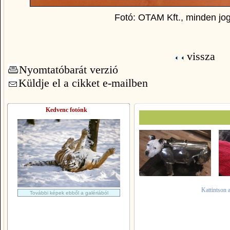
Fotó: OTAM Kft., minden jog
vissza
Nyomtatóbarát verzió
Küldje el a cikket e-mailben
Kedvenc fotónk
Kattintson 
További képek ebből a galériából