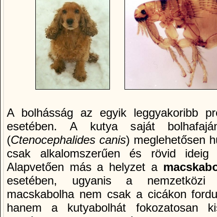
A bolhásság az egyik leggyakoribb pr
esetében. A kutya saját bolhafajá
(
Ctenocephalides canis
) meglehetősen hű
csak alkalomszerűen és rövid ideig 
Alapvetően más a helyzet a
macskab
esetében, ugyanis a nemzetközi t
macskabolha nem csak a cicákon fordu
hanem a kutyabolhát fokozatosan kis