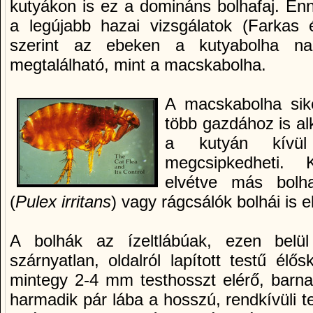
kutyákon is ez a domináns bolhafaj. En
a legújabb hazai vizsgálatok (Farkas 
szerint az ebeken a kutyabolha na
megtalálható, mint a macskabolha.
A macskabolha sik
több gazdához is a
a kutyán kívü
megcsipkedheti.
elvétve más bolha
(
Pulex irritans
) vagy rágcsálók bolhái is e
A bolhák az ízeltlábúak, ezen belül
szárnyatlan, oldalról lapított testű élős
mintegy 2-4 mm testhosszt elérő, barna
harmadik pár lába a hosszú, rendkívüli t