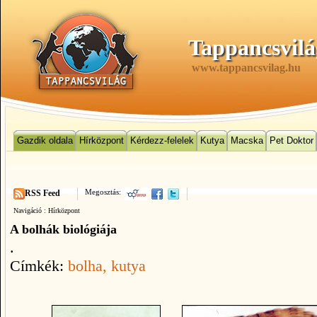
Tappancsvilá
www.tappancsvilag.hu
Gazdik oldala
Hírközpont
Kérdezz-felelek
Kutya
Macska
Pet Doktor
Megosztás:
RSS Feed
Navigáció :
Hírközpont
A bolhák biológiája
.
Címkék:
bolha
, kutya