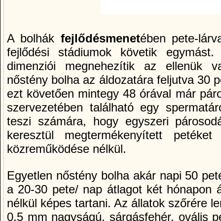
A bolhák
fejlődésmenet
ében pete-lárva
fejlődési stádiumok követik egymást
dimenziói megnehezítik az ellenük va
nőstény bolha az áldozatára feljutva 30 p
ezt követően mintegy 48 órával már páro
szervezetében található egy spermatár
teszi számára, hogy egyszeri párosod
keresztül megtermékenyített petéket
közreműködése nélkül.
Egyetlen nőstény bolha akár napi 50 peté
a 20-30 pete/ nap átlagot két hónapon 
nélkül képes tartani. Az állatok szőrére l
0,5 mm nagyságú, sárgásfehér, ovális pe