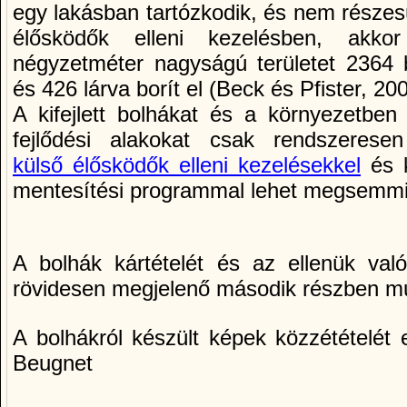
egy lakásban tartózkodik, és nem részes
élősködők elleni kezelésben, akk
négyzetméter nagyságú területet 2364 
és 426 lárva borít el (Beck és Pfister, 200
A kifejlett bolhákat és a környezetbe
fejlődési alakokat csak rendszeresen
külső élősködők elleni kezelésekkel
és k
mentesítési programmal lehet megsemmis
A bolhák kártételét és az ellenük val
rövidesen megjelenő második részben mu
A bolhákról készült képek közzétételét 
Beugnet