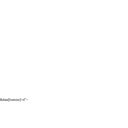
&data[fontsize]=d">