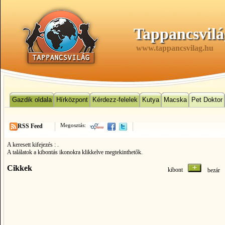
Tappancsvilá
www.tappancsvilag.hu
Gazdik oldala
Hírközpont
Kérdezz-felelek
Kutya
Macska
Pet Doktor
Megosztás:
RSS Feed
A keresett kifejezés :
.
A találatok a kibontás ikonokra klikkelve megtekinthetők.
Cikkek
kibont
bezá