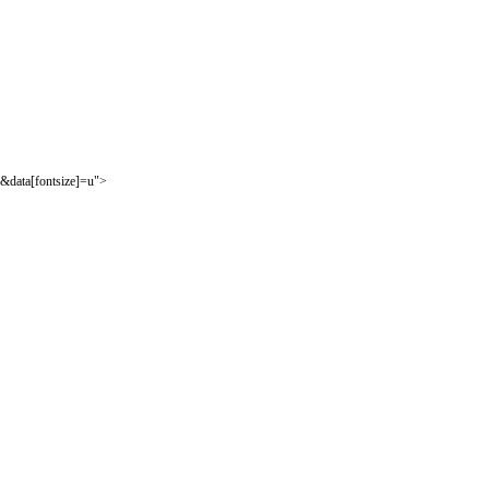
&data[fontsize]=u">