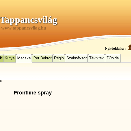
Tappancsvilág
www.tappancsvilag.hu
Nyitóoldalra :
ek
Kutya
Macska
Pet Doktor
Régió
Szaknévsor
Tévhitek
ZOoldal
ay
Frontline spray