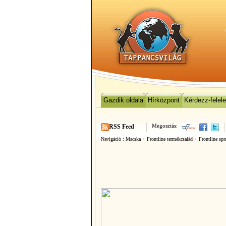
Gazdik oldala
Hírközpont
Kérdezz-felel
Megosztás:
RSS Feed
Navigáció :
Macska
>
Frontline termékcsalád
>
Frontline spr