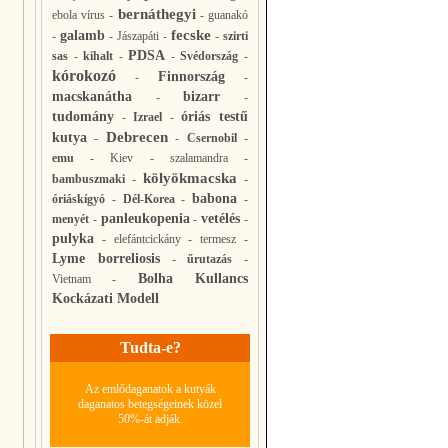
bernáthegyi
ebola vírus
-
-
guanakó
fecske
galamb
-
-
Jászapáti
-
-
szirti
PDSA
sas
-
kihalt
-
-
Svédország
-
kórokozó
Finnország
-
-
macskanátha
bizarr
-
-
tudomány
óriás testű
-
Izrael
-
Debrecen
kutya
-
-
Csernobil
-
emu
-
Kiev
-
szalamandra
-
kölyökmacska
bambuszmaki
-
-
babona
óriáskígyó
-
Dél-Korea
-
-
panleukopenia
vetélés
menyét
-
-
-
pulyka
-
elefántcickány
-
termesz
-
Lyme borreliosis
-
űrutazás
-
Bolha Kullancs
Vietnam
-
Kockázati Modell
Tudta-e?
Az emlődaganatok a kutyák
daganatos betegségeinek közel
50%-át adják.