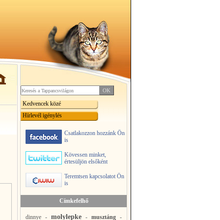
Kedvencek közé
Hírlevél igénylés
Csatlakozzon hozzánk Ön
is
Kövessen minket,
értesüljön elsőként
Teremtsen kapcsolatot Ön
is
Címkefelhő
molylepke
dinnye
-
-
musztáng
-