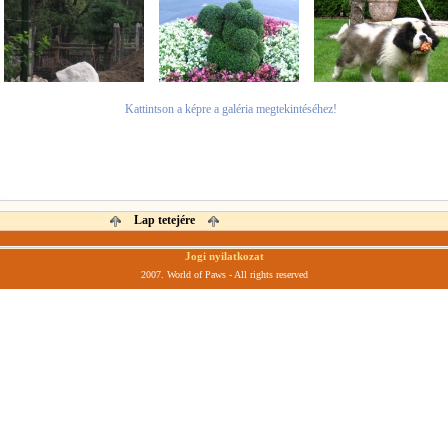
Kattintson a képre a galéria megtekintéséhez!
Lap tetejére
Jogi nyilatkozat
2007. World of Paws - All rights reserved